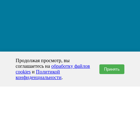
Продолжая просмотр, вы
соглашаетесь на
обработку файлов
Принять
cookies
и
Политикой
конфиденциальности
.
+7(800)444-79-35
звонок по России бесплатный
+7 (812) 565-17-28
ООО "ЖБИ и Архитектура" © 2008-2026
199178, Россия, Санкт-Петербург, наб. реки Смоленки, д. 14 литер а офис
336;
Представительство в Казахстане: г.Атырау,
пр. Сатпаева, 19 блок А,
Бизнес-центр "Atyrau Plaza"
info@prom-gbi.ru
www.prom-gbi.ru