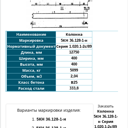
Наименование
Колонна
Маркировка
5КН 36.128-1-н
Нормативный документ
Серия 1.020.1-2с/89
12750
Длина, мм
400
Ширина, мм
400
Высота, мм
5099
Масса, кг
2,04
Объем, м3
Класс бетона
В25
333,8
Расход стали
Заказать
Варианты маркировки изделия:
Колонна
5КН
36.128
-1
-
1.
5КН
36.128
-1
-н
н
Серия
1.020.1-2с/89