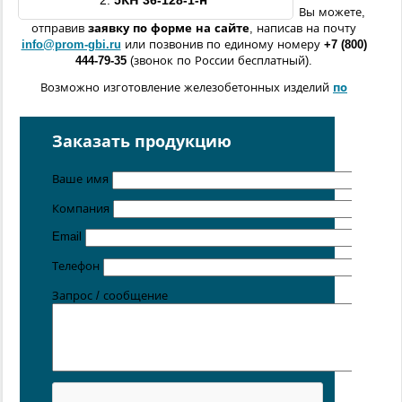
2.
5КН
36-128-1
-н
Вы можете,
отправив
заявку по форме
на сайте
, написав на почту
info@prom-gbi.ru
или позвонив по единому номеру
+7 (800)
444-79-35
(звонок по России бесплатный).
Возможно изготовление железобетонных изделий
по
чертежам заказчика
Поставка осуществляется с производственных площадок,
Заказать продукцию
расположенных в
Санкт-Петербурге
,
Москве
,
Казани
,
Хабаровске
,
Ростове-на-Дону
,
Екатеринбурге
,
Ваше имя
Симферополе
.
Компания
Цена от 5 руб. / кг
Email
Телефон
Запрос / сообщение