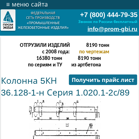
≡
меню сайта
+7 (800) 444-79-35
Звонок по России бесплатный
info@prom-gbi.ru
ОТГРУЗИЛИ ИЗДЕЛИЙ
16382
тонн
с 2008 года:
по чертежам
32764
тонн
16382
тонн
по сериям и ТУ
из артбетона
Колонна 5КН
Получить прайс лист
36.128-1-н Серия 1.020.1-2с/89