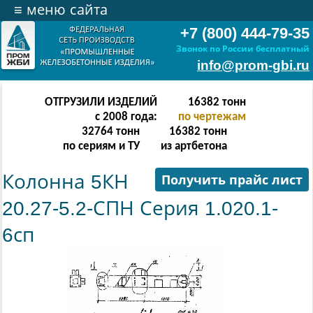
≡
меню сайта
+7 (800) 444-79-35
Звонок по России бесплатный
info@prom-gbi.ru
ОТГРУЗИЛИ ИЗДЕЛИЙ
32766
тонн
с 2008 года:
по чертежам
65532
тонн
32766
тонн
по сериям и ТУ
из артбетона
Колонна 5КН
Получить прайс лист
20.27-5.2-СПН Серия 1.020.1-
6сп