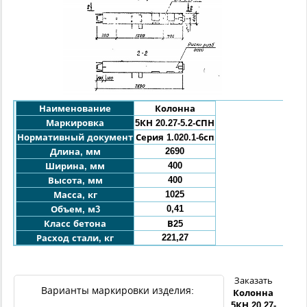
Наименование
Колонна
Маркировка
5КН 20.27-5.2-
СПН
Нормативный документ
Серия 1.020.1-6сп
2690
Длина, мм
400
Ширина, мм
400
Высота, мм
1025
Масса, кг
0,41
Объем, м3
Класс бетона
В25
221,27
Расход стали, кг
Заказать
Варианты маркировки изделия:
Колонна
5КН 20.27-