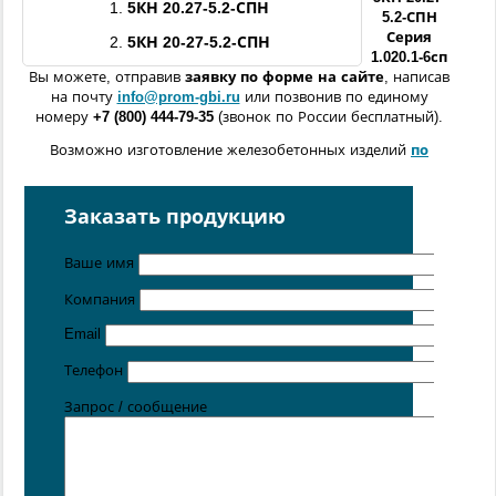
1.
5КН 20.27-5.2-
СПН
5.2-
СПН
Серия
2.
5КН 20-27-5.2-
СПН
1.020.1-6сп
Вы можете, отправив
заявку по форме
на сайте
, написав
на почту
info@prom-gbi.ru
или позвонив по единому
номеру
+7 (800) 444-79-35
(звонок по России бесплатный).
Возможно изготовление железобетонных изделий
по
чертежам заказчика
Поставка осуществляется с производственных площадок,
Заказать продукцию
расположенных в
Санкт-Петербурге
,
Москве
,
Казани
,
Хабаровске
,
Ростове-на-Дону
,
Екатеринбурге
,
Ваше имя
Симферополе
.
Компания
Цена от 5 руб. / кг
Email
Телефон
Запрос / сообщение