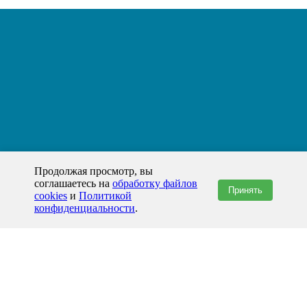
Продолжая просмотр, вы
соглашаетесь на
обработку файлов
Принять
cookies
и
Политикой
конфиденциальности
.
+7(800)444-79-35
звонок по России бесплатный
+7 (812) 565-17-28
ООО "ЖБИ и Архитектура" © 2008-2026
199178, Россия, Санкт-Петербург, наб. реки Смоленки, д. 14 литер а офис
336;