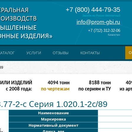
+7 (800) 444-79-35
Звонок по России бесплатный
info@prom-gbi.ru
+7 (712) 312-32-06
Казахстан
О
КАТАЛОГ
УСЛУГИ
ОТЗЫВЫ
КОНТАКТЫ
89
ЗИЛИ ИЗДЕЛИЙ
8190
тонн
16380
тонн
81
с 2008 года:
по чертежам
по сериям и ТУ
из ар
77-2-с Серия 1.020.1-2с/89
Наименование
Маркировка
Нормативный документ
Длина, мм