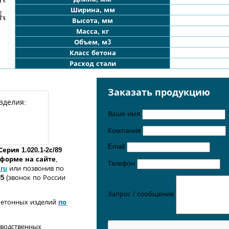
Ширина, мм
Высота, мм
Масса, кг
Объем, м3
Класс бетона
Расход стали
Заказать продукцию
зделия:
Ваше имя
Компания
Email
Серия 1.020.1-2с/89
о форме
на сайте
,
Телефон
.ru
или позвонив по
35
(звонок по России
Запрос / сообщение
бетонных изделий
по
зводственных