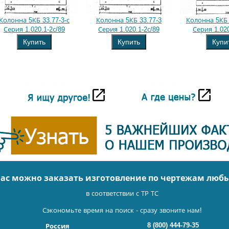
Колонна 5КБ 33.77-3-с
Колонна 5КБ 33.77-3
Колонна 5КБ 
Серия 1.020.1-2с/89
Серия 1.020.1-2с/89
Серия 1.020
Купить
Купить
Купи
нас можно заказать изготовление по чертежам люб
в соответствии с ТР ТС
Сэкономьте время на поиск - сразу звоните нам!
8 (800) 444-79-35
Россия