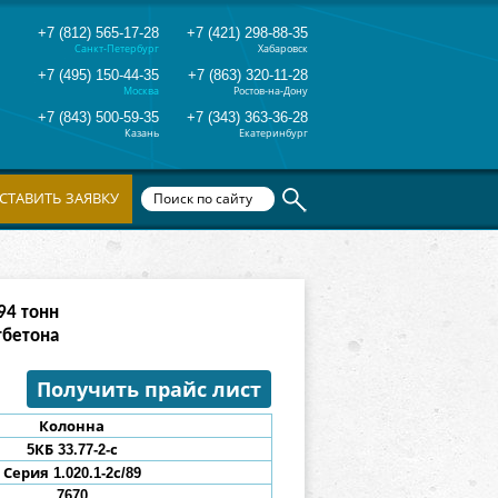
+7 (812) 565-17-28
+7 (421) 298-88-35
Санкт-Петербург
Хабаровск
+7 (495) 150-44-35
+7 (863) 320-11-28
Москва
Ростов-на-Дону
+7 (843) 500-59-35
+7 (343) 363-36-28
Казань
Екатеринбург
СТАВИТЬ ЗАЯВКУ
90
тонн
тбетона
Получить прайс лист
Колонна
5КБ
33.77-2
-с
Серия 1.020.1-2с/89
7670