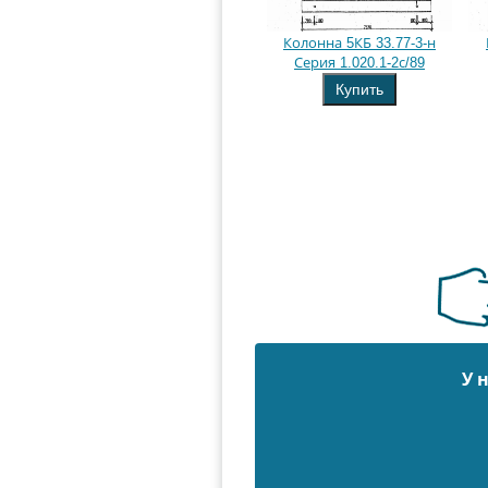
Колонна 5КБ 33.77-3-н
Серия 1.020.1-2с/89
Купить
У 