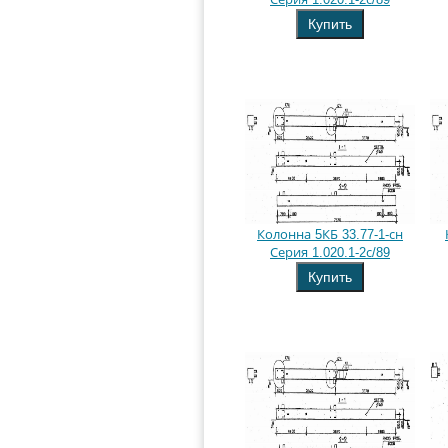
Купить
Колонна 5КБ 33.77-1-сн
Серия 1.020.1-2с/89
Купить