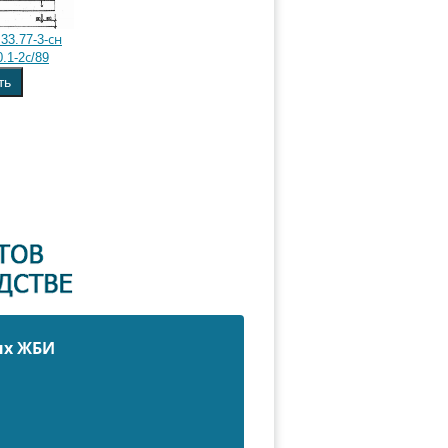
33.77-3-сн
.1-2с/89
ть
ых ЖБИ