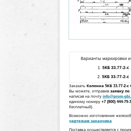
Варианты маркировки и
1.
5КБ
33.77
-2
-с
2.
5КБ
33-77-2
-с
Заказать
Колонна
5КБ
33.77
-2
-с
Вы можете, отправив
заявку п
написав на почту
info@prom-gbi
единому номеру
+7 (800) 444-79-
бесплатный).
Возможно изготовление железо
чертежам заказчика
Поставка осуществляется с прои