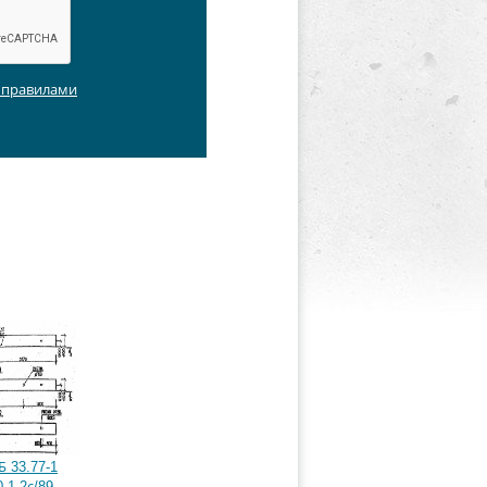
с правилами
 33.77-1
.1-2с/89