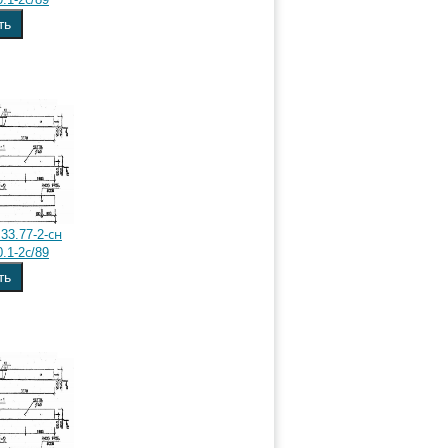
ть
33.77-2-сн
.1-2с/89
ть