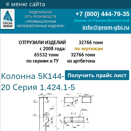
≡
меню сайта
+7 (800) 444-79-35
Звонок по России бесплатный
info@prom-gbi.ru
ОТГРУЗИЛИ ИЗДЕЛИЙ
65534
тонн
с 2008 года:
по чертежам
131068
тонн
65534
тонн
по сериям и ТУ
из артбетона
Колонна 5К144-
Получить прайс лист
20 Серия 1.424.1-5