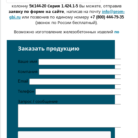
колонну
5К144
-20
Серия 1.424.1-5
Вы можете, отправив
заявку по форме
на сайте
, написав на почту
info@prom-
gbi.ru
или позвонив по единому номеру
+7 (800) 444-79-35
(звонок по России бесплатный).
Возможно изготовление железобетонных изделий
по
чертежам заказчика
Поставка осуществляется с производственных площадок,
Заказать продукцию
расположенных в
Санкт-Петербурге
,
Москве
,
Казани
,
Хабаровске
,
Ростове-на-Дону
,
Екатеринбурге
,
Ваше имя
Симферополе
.
Компания
Email
Телефон
Запрос / сообщение