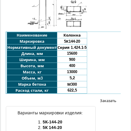
Наименование
Колонна
Маркировка
5К144-20
Нормативный документ
Серия 1.424.1-5
15600
Длина, мм
900
Ширина, мм
400
Высота, мм
13000
Масса, кг
5,2
Объем, м3
Марка бетона
М300
622,5
Расход стали, кг
Заказать
Варианты маркировки изделия:
1.
5
К
-
144
-20
2.
5
К
144
-20