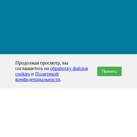
Продолжая просмотр, вы
соглашаетесь на
обработку файлов
Принять
cookies
и
Политикой
конфиденциальности
.
+7(800)444-79-35
звонок по России бесплатный
+7 (812) 565-17-28
ООО "ЖБИ и Архитектура" © 2008-2026
199178, Россия, Санкт-Петербург, наб. реки Смоленки, д. 14 литер а офис
336;
Представительство в Казахстане: г.Атырау,
пр. Сатпаева, 19 блок А,
Бизнес-центр "Atyrau Plaza"
info@prom-gbi.ru
www.prom-gbi.ru