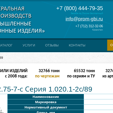
+7 (800) 444-79-35
Звонок по России бесплатный
info@prom-gbi.ru
+7 (712) 312-32-06
Казахстан
О
КАТАЛОГ
УСЛУГИ
ОТЗЫВЫ
КОНТАКТЫ
89
ЗИЛИ ИЗДЕЛИЙ
131070
тонн
238342
тонн
1310
с 2008 года:
по чертежам
по сериям и ТУ
из ар
75-7-с Серия 1.020.1-2с/89
Наименование
Маркировка
Нормативный документ
Длина, мм