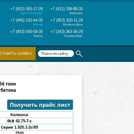
+7 (812) 565-17-28
+7 (421) 298-88-35
Санкт-Петербург
Хабаровск
+7 (495) 150-44-35
+7 (863) 320-11-28
Москва
Ростов-на-Дону
+7 (843) 500-59-35
+7 (343) 363-36-28
Казань
Екатеринбург
СТАВИТЬ ЗАЯВКУ
70
тонн
тбетона
Получить прайс лист
Колонна
4КВ
42.75-7
-с
Серия 1.020.1-2с/89
7520