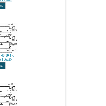
ть
48.39-1-с
.1-2с/89
ть