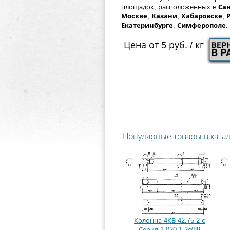
площадок, расположенных в
Сан
Москве
,
Казани
,
Хабаровске
,
Екатеринбурге
,
Симферополе
.
Цена от 5 руб. / кг
Популярные товары в ката
Колонна 4КВ 42.75-2-с
Серия 1.020.1-2с/89