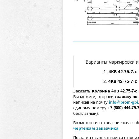
Варианты маркировки и
1.
4КВ
42.75
-7
-с
2.
4КВ
42-75-7
-с
Заказать
Колонна
4КВ
42.75
-7
-с
Вы можете, отправив
заявку п
написав на почту
info@prom-gbi
единому номеру
+7 (800) 444-79-
бесплатный).
Возможно изготовление железо
чертежам заказчика
Поставка осуществляется с прои