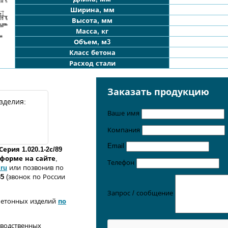
Ширина, мм
Высота, мм
Масса, кг
Объем, м3
Класс бетона
Расход стали
Заказать продукцию
зделия:
Ваше имя
Компания
Email
Серия 1.020.1-2с/89
о форме
на сайте
,
Телефон
.ru
или позвонив по
35
(звонок по России
Запрос / сообщение
бетонных изделий
по
зводственных