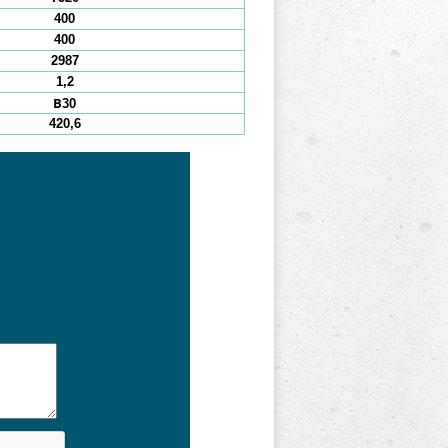
400
400
2987
1,2
В30
420,6