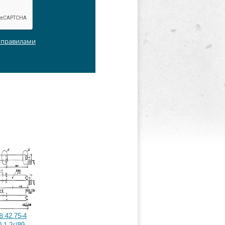
с правилами
 42.75-4
.1-2с/89