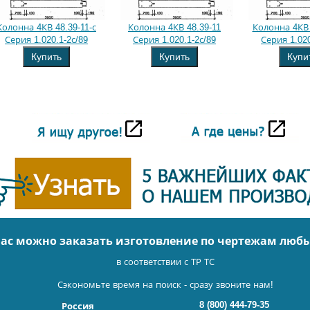
Колонна 4КВ 48.39-11-с
Колонна 4КВ 48.39-11
Колонна 4КВ 
Серия 1.020.1-2с/89
Серия 1.020.1-2с/89
Серия 1.020
Купить
Купить
Купи
нас можно заказать изготовление по чертежам люб
в соответствии с ТР ТС
Сэкономьте время на поиск - сразу звоните нам!
8 (800) 444-79-35
Россия