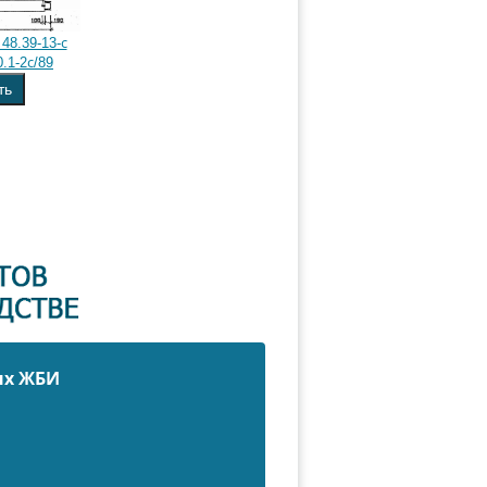
48.39-13-с
.1-2с/89
ть
ых ЖБИ