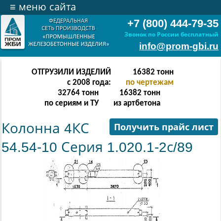
≡
меню сайта
+7 (800) 444-79-35
Звонок по России бесплатный
info@prom-gbi.ru
ОТГРУЗИЛИ ИЗДЕЛИЙ
32766
тонн
с 2008 года:
по чертежам
65532
тонн
32766
тонн
по сериям и ТУ
из артбетона
Колонна 4КС
Получить прайс лист
54.54-10 Серия 1.020.1-2с/89