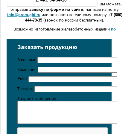
2.
4КС
54
-54-10
Вы можете,
отправив
заявку по форме
на сайте
, написав на почту
info@prom-gbi.ru
или позвонив по единому номеру
+7 (800)
444-79-35
(звонок по России бесплатный).
Возможно изготовление железобетонных изделий
по
чертежам заказчика
Поставка осуществляется с производственных площадок,
Заказать продукцию
расположенных в
Санкт-Петербурге
,
Москве
,
Казани
,
Хабаровске
,
Ростове-на-Дону
,
Екатеринбурге
,
Ваше имя
Симферополе
.
Компания
Цена от 5 руб. / кг
Email
Телефон
Запрос / сообщение