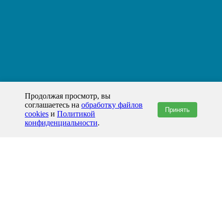
Продолжая просмотр, вы
соглашаетесь на
обработку файлов
Принять
cookies
и
Политикой
конфиденциальности
.
+7(800)444-79-35
звонок по России бесплатный
+7 (812) 565-17-28
ООО "ЖБИ и Архитектура" © 2008-2026
199178, Россия, Санкт-Петербург, наб. реки Смоленки, д. 14 литер а офис
336;
Представительство в Казахстане: г.Атырау,
пр. Сатпаева, 19 блок А,
Бизнес-центр "Atyrau Plaza"
info@prom-gbi.ru
www.prom-gbi.ru