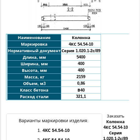
Наименование
Колонна
Маркировка
4КС
54
.54
-10
Нормативный документ
Серия 1.020.1-2с/89
5400
Длина, мм
400
Ширина, мм
400
Высота, мм
2159
Масса, кг
0,86
Объем, м3
Класс бетона
В40
321,1
Расход стали
Заказать
Варианты маркировки изделия:
Колонна
4КС
54
.54
-10
1.
4КС
54
.54
-10
Серия
1.020.1-2с/89