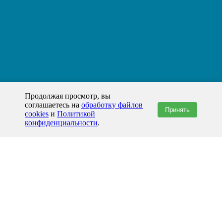
Продолжая просмотр, вы
соглашаетесь на
обработку файлов
Принять
cookies
и
Политикой
конфиденциальности
.
+7(800)444-79-35
звонок по России бесплатный
+7 (812) 565-17-28
ООО "ЖБИ и Архитектура" © 2008-2026
199178, Россия, Санкт-Петербург, наб. реки Смоленки, д. 14 литер а офис
336;
Представительство в Казахстане: г.Атырау,
пр. Сатпаева, 19 блок А,
Бизнес-центр "Atyrau Plaza"
info@prom-gbi.ru
www.prom-gbi.ru