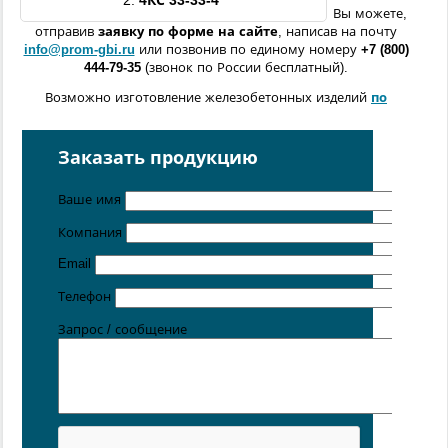
2.
4КС
33-33-4
Вы можете,
отправив
заявку по форме
на сайте
, написав на почту
info@prom-gbi.ru
или позвонив по единому номеру
+7 (800)
444-79-35
(звонок по России бесплатный).
Возможно изготовление железобетонных изделий
по
чертежам заказчика
Поставка осуществляется с производственных площадок,
Заказать продукцию
расположенных в
Санкт-Петербурге
,
Москве
,
Казани
,
Хабаровске
,
Ростове-на-Дону
,
Екатеринбурге
,
Ваше имя
Симферополе
.
Компания
Цена от 5 руб. / кг
Email
Телефон
Запрос / сообщение