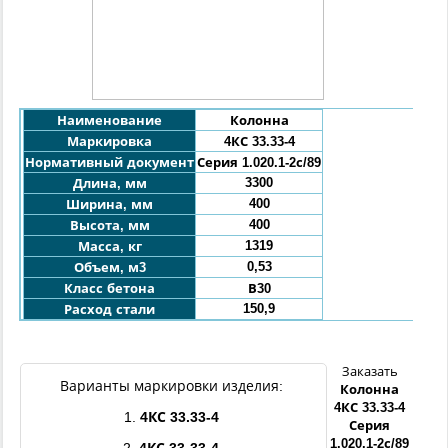
Наименование
Колонна
Маркировка
4КС
33.33-4
Нормативный документ
Серия 1.020.1-2с/89
3300
Длина, мм
400
Ширина, мм
400
Высота, мм
1319
Масса, кг
0,53
Объем, м3
Класс бетона
В30
150,9
Расход стали
Заказать
Варианты маркировки изделия:
Колонна
4КС
33.33
-4
1.
4КС
33.33
-4
Серия
1.020.1-2с/89