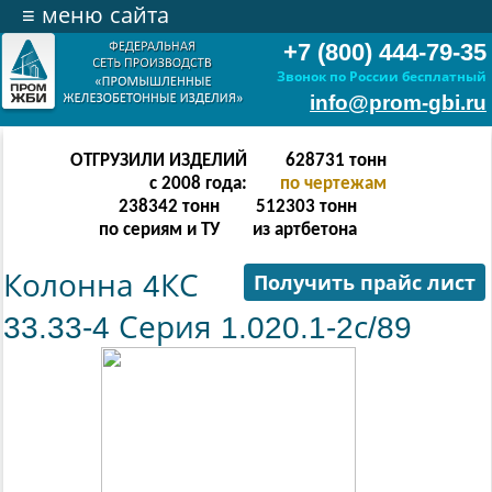
≡
меню сайта
+7 (800) 444-79-35
Звонок по России бесплатный
info@prom-gbi.ru
ОТГРУЗИЛИ ИЗДЕЛИЙ
628731
тонн
с 2008 года:
по чертежам
238342
тонн
512303
тонн
по сериям и ТУ
из артбетона
Колонна 4КС
Получить прайс лист
33.33-4 Серия 1.020.1-2с/89