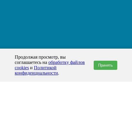
Продолжая просмотр, вы
соглашаетесь на
обработку файлов
Принять
cookies
и
Политикой
конфиденциальности
.
+7(800)444-79-35
звонок по России бесплатный
+7 (812) 565-17-28
ООО "ЖБИ и Архитектура" © 2008-2026
199178, Россия, Санкт-Петербург, наб. реки Смоленки, д. 14 литер а офис
336;
Представительство в Казахстане: г.Атырау,
пр. Сатпаева, 19 блок А,
Бизнес-центр "Atyrau Plaza"
info@prom-gbi.ru
www.prom-gbi.ru