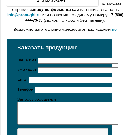
2.
3КВ
33-24-7
Вы можете,
отправив
заявку по форме
на сайте
, написав на почту
info@prom-gbi.ru
или позвонив по единому номеру
+7 (800)
444-79-35
(звонок по России бесплатный).
Возможно изготовление железобетонных изделий
по
чертежам заказчика
Поставка осуществляется с производственных площадок,
Заказать продукцию
расположенных в
Санкт-Петербурге
,
Москве
,
Казани
,
Хабаровске
,
Ростове-на-Дону
,
Екатеринбурге
,
Ваше имя
Симферополе
.
Компания
Цена от 5 руб. / кг
Email
Телефон
Запрос / сообщение