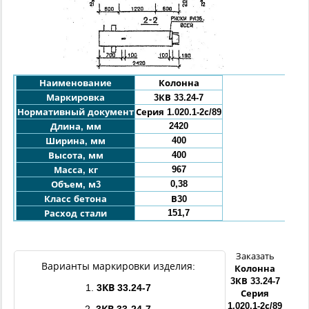
Наименование
Колонна
Маркировка
3КВ
33.24-7
Нормативный документ
Серия 1.020.1-2с/89
2420
Длина, мм
400
Ширина, мм
400
Высота, мм
967
Масса, кг
0,38
Объем, м3
Класс бетона
В30
151,7
Расход стали
Заказать
Варианты маркировки изделия:
Колонна
3КВ
33.24-7
1.
3КВ
33.24-7
Серия
1.020.1-2с/89