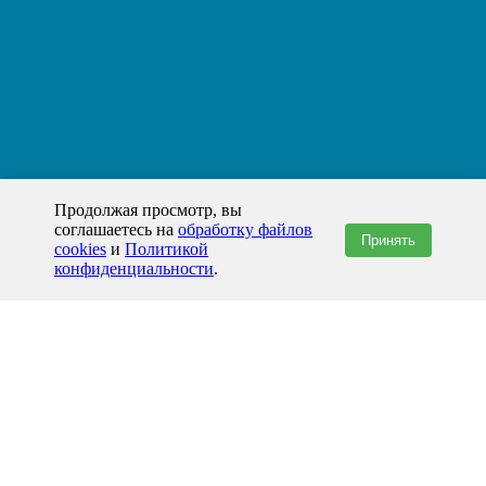
Продолжая просмотр, вы
соглашаетесь на
обработку файлов
Принять
cookies
и
Политикой
конфиденциальности
.
+7(800)444-79-35
звонок по России бесплатный
+7 (812) 565-17-28
ООО "ЖБИ и Архитектура" © 2008-2026
199178, Россия, Санкт-Петербург, наб. реки Смоленки, д. 14 литер а офис
336;
Представительство в Казахстане: г.Атырау,
пр. Сатпаева, 19 блок А,
Бизнес-центр "Atyrau Plaza"
info@prom-gbi.ru
www.prom-gbi.ru