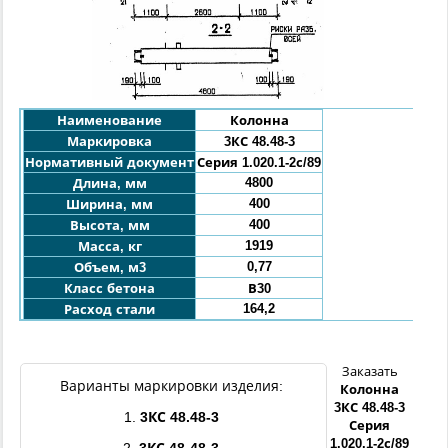
Наименование
Колонна
Маркировка
3КС
48.48-3
Нормативный документ
Серия 1.020.1-2с/89
4800
Длина, мм
400
Ширина, мм
400
Высота, мм
1919
Масса, кг
0,77
Объем, м3
Класс бетона
В30
164,2
Расход стали
Заказать
Варианты маркировки изделия:
Колонна
3КС
48.48
-3
1.
3КС
48.48
-3
Серия
1.020.1-2с/89