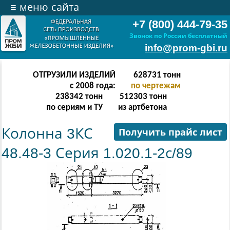
≡
меню сайта
+7 (800) 444-79-35
Звонок по России бесплатный
info@prom-gbi.ru
ОТГРУЗИЛИ ИЗДЕЛИЙ
628731
тонн
с 2008 года:
по чертежам
238342
тонн
512303
тонн
по сериям и ТУ
из артбетона
Колонна 3КС
Получить прайс лист
48.48-3 Серия 1.020.1-2с/89