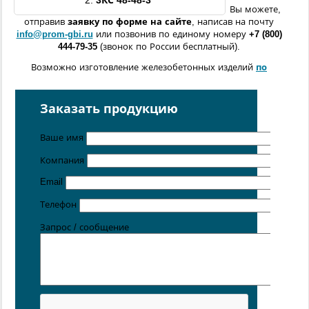
2.
3КС
48-48-3
Вы можете,
отправив
заявку по форме
на сайте
, написав на почту
info@prom-gbi.ru
или позвонив по единому номеру
+7 (800)
444-79-35
(звонок по России бесплатный).
Возможно изготовление железобетонных изделий
по
чертежам заказчика
Поставка осуществляется с производственных площадок,
Заказать продукцию
расположенных в
Санкт-Петербурге
,
Москве
,
Казани
,
Хабаровске
,
Ростове-на-Дону
,
Екатеринбурге
,
Ваше имя
Симферополе
.
Компания
Цена от 5 руб. / кг
Email
Телефон
Запрос / сообщение