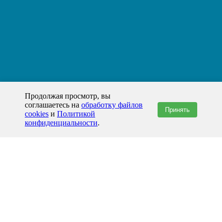
Продолжая просмотр, вы
соглашаетесь на
обработку файлов
Принять
cookies
и
Политикой
конфиденциальности
.
+7(800)444-79-35
звонок по России бесплатный
+7 (812) 565-17-28
ООО "ЖБИ и Архитектура" © 2008-2026
199178, Россия, Санкт-Петербург, наб. реки Смоленки, д. 14 литер а офис
336;
Представительство в Казахстане: г.Атырау,
пр. Сатпаева, 19 блок А,
Бизнес-центр "Atyrau Plaza"
info@prom-gbi.ru
www.prom-gbi.ru