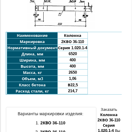
Наименование
Колонна
Маркировка
2КВО
36
-110
Нормативный документ
Серия 1.020.1-4
6520
Длина, мм
400
Ширина, мм
400
Высота, мм
2650
Масса, кг
1,06
Объем, м3
Класс бетона
В22,5
214,7
Расход стали, кг
Заказать
Варианты маркировки изделия:
Колонна
2КВО
36
-
110
1.
2КВО
36
-
110
Серия
1.020.1-4
Вы