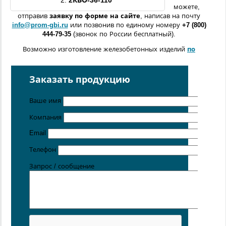
2.
2КВО
-
36
-
110
можете,
отправив
заявку по форме
на сайте
, написав на почту
info@prom-gbi.ru
или позвонив по единому номеру
+7 (800)
444-79-35
(звонок по России бесплатный).
Возможно изготовление железобетонных изделий
по
чертежам заказчика
Поставка осуществляется с производственных площадок,
Заказать продукцию
расположенных в
Санкт-Петербурге
,
Москве
,
Казани
,
Хабаровске
,
Ростове-на-Дону
,
Екатеринбурге
,
Ваше имя
Симферополе
.
Компания
Цена от 5 руб. / кг
Email
Телефон
Запрос / сообщение