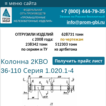
≡
меню сайта
+7 (800) 444-79-35
Звонок по России бесплатный
info@prom-gbi.ru
ОТГРУЗИЛИ ИЗДЕЛИЙ
628731
тонн
с 2008 года:
по чертежам
238342
тонн
512303
тонн
по сериям и ТУ
из артбетона
Колонна 2КВО
Получить прайс лист
36-110 Серия 1.020.1-4