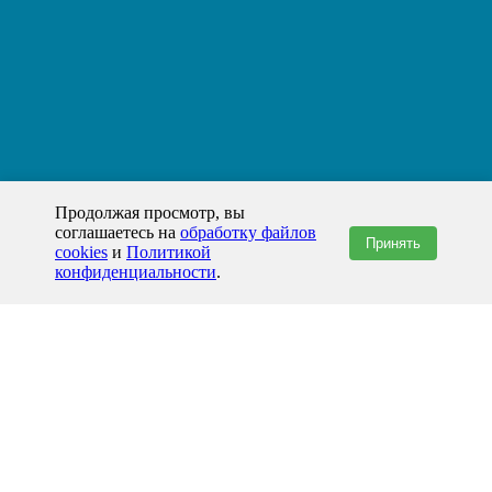
Продолжая просмотр, вы
соглашаетесь на
обработку файлов
Принять
cookies
и
Политикой
конфиденциальности
.
+7(800)444-79-35
звонок по России бесплатный
+7 (812) 565-17-28
ООО "ЖБИ и Архитектура" © 2008-2026
199178, Россия, Санкт-Петербург, наб. реки Смоленки, д. 14 литер а офис
336;
Представительство в Казахстане: г.Атырау,
пр. Сатпаева, 19 блок А,
Бизнес-центр "Atyrau Plaza"
info@prom-gbi.ru
www.prom-gbi.ru