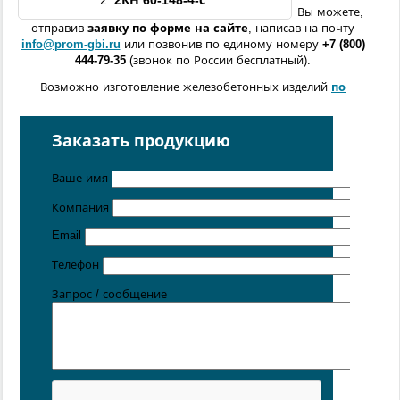
2.
2КН
60
-148-4
-с
Вы можете,
отправив
заявку по форме
на сайте
, написав на почту
info@prom-gbi.ru
или позвонив по единому номеру
+7 (800)
444-79-35
(звонок по России бесплатный).
Возможно изготовление железобетонных изделий
по
чертежам заказчика
Поставка осуществляется с производственных площадок,
Заказать продукцию
расположенных в
Санкт-Петербурге
,
Москве
,
Казани
,
Хабаровске
,
Ростове-на-Дону
,
Екатеринбурге
,
Ваше имя
Симферополе
.
Компания
Цена от 5 руб. / кг
Email
Телефон
Запрос / сообщение