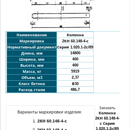
Наименование
Колонна
Маркировка
2КН
60
.148
-4
-с
Нормативный документ
Серия 1.020.1-2с/89
14800
Длина, мм
400
Ширина, мм
400
Высота, мм
5919
Масса, кг
2,37
Объем, м3
Класс бетона
В30
486,7
Расход стали
Заказать
Варианты маркировки изделия:
Колонна
2КН
60
.148
-4
-
1.
2КН
60
.148
-4
-с
с
Серия
1.020.1-2с/89