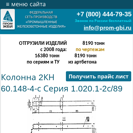
≡
меню сайта
+7 (800) 444-79-35
Звонок по России бесплатный
info@prom-gbi.ru
ОТГРУЗИЛИ ИЗДЕЛИЙ
16382
тонн
с 2008 года:
по чертежам
32764
тонн
16382
тонн
по сериям и ТУ
из артбетона
Колонна 2КН
Получить прайс лист
60.148-4-с Серия 1.020.1-2с/89