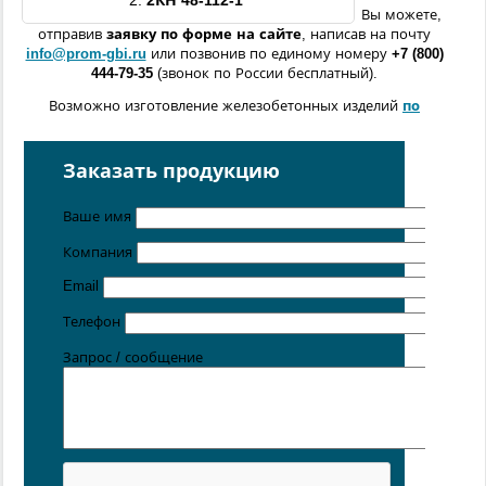
2.
2КН
48-112-1
Вы можете,
отправив
заявку по форме
на сайте
, написав на почту
info@prom-gbi.ru
или позвонив по единому номеру
+7 (800)
444-79-35
(звонок по России бесплатный).
Возможно изготовление железобетонных изделий
по
чертежам заказчика
Поставка осуществляется с производственных площадок,
Заказать продукцию
расположенных в
Санкт-Петербурге
,
Москве
,
Казани
,
Хабаровске
,
Ростове-на-Дону
,
Екатеринбурге
,
Ваше имя
Симферополе
.
Компания
Цена от 5 руб. / кг
Email
Телефон
Запрос / сообщение