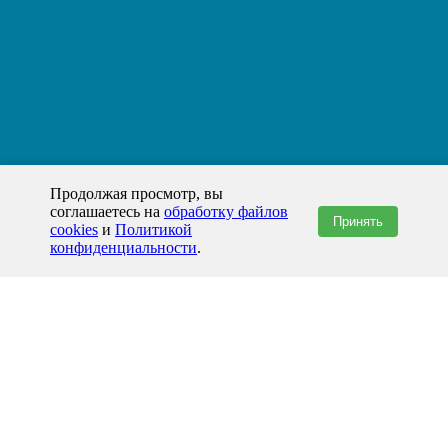
Продолжая просмотр, вы
соглашаетесь на
обработку файлов
Принять
cookies
и
Политикой
конфиденциальности
.
+7(800)444-79-35
звонок по России бесплатный
+7 (812) 565-17-28
ООО "ЖБИ и Архитектура" © 2008-2026
199178, Россия, Санкт-Петербург, наб. реки Смоленки, д. 14 литер а офис
336;
Представительство в Казахстане: г.Атырау,
пр. Сатпаева, 19 блок А,
Бизнес-центр "Atyrau Plaza"
info@prom-gbi.ru
www.prom-gbi.ru