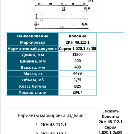
Наименование
Колонна
Маркировка
2КН 48.112-1
Нормативный документ
Серия 1.020.1-2с/89
11200
Длина, мм
400
Ширина, мм
400
Высота, мм
4479
Масса, кг
1,79
Объем, м3
Класс бетона
В25
284,7
Расход стали
Заказать
Варианты маркировки изделия:
Колонна
2КН
48.112
-1
1.
2КН
48.112
-1
Серия
1.020.1-2с/89