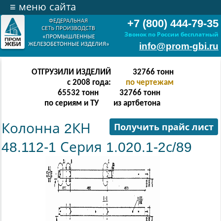
≡
меню сайта
+7 (800) 444-79-35
Звонок по России бесплатный
info@prom-gbi.ru
ОТГРУЗИЛИ ИЗДЕЛИЙ
65534
тонн
с 2008 года:
по чертежам
131068
тонн
65534
тонн
по сериям и ТУ
из артбетона
Колонна 2КН
Получить прайс лист
48.112-1 Серия 1.020.1-2с/89