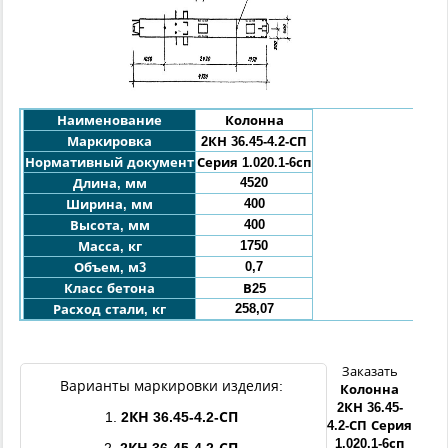
Наименование
Колонна
Маркировка
2КН 36.45-4.2-СП
Нормативный документ
Серия 1.020.1-6сп
4520
Длина, мм
400
Ширина, мм
400
Высота, мм
1750
Масса, кг
0,7
Объем, м3
Класс бетона
В25
258,07
Расход стали, кг
Заказать
Варианты маркировки изделия:
Колонна
2КН 36.45-
1.
2КН 36.45-4.2-СП
4.2-СП
Серия
1.020.1-6сп