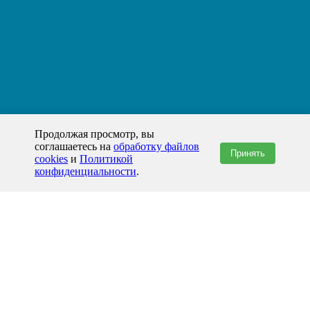
Продолжая просмотр, вы
соглашаетесь на
обработку файлов
Принять
cookies
и
Политикой
конфиденциальности
.
+7(800)444-79-35
звонок по России бесплатный
+7 (812) 565-17-28
ООО "ЖБИ и Архитектура" © 2008-2026
199178, Россия, Санкт-Петербург, наб. реки Смоленки, д. 14 литер а офис
336;
Представительство в Казахстане: г.Атырау,
пр. Сатпаева, 19 блок А,
Бизнес-центр "Atyrau Plaza"
info@prom-gbi.ru
www.prom-gbi.ru