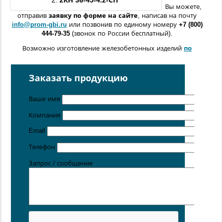
2.
2КН 36-45-4.2-СП
Вы можете,
отправив
заявку по форме
на сайте
, написав на почту
info@prom-gbi.ru
или позвонив по единому номеру
+7 (800)
444-79-35
(звонок по России бесплатный).
Возможно изготовление железобетонных изделий
по
чертежам заказчика
Поставка осуществляется с производственных площадок,
Заказать продукцию
расположенных в
Санкт-Петербурге
,
Москве
,
Казани
,
Хабаровске
,
Ростове-на-Дону
,
Екатеринбурге
,
Ваше имя
Симферополе
.
Компания
Цена от 5 руб. / кг
Email
Телефон
Запрос / сообщение