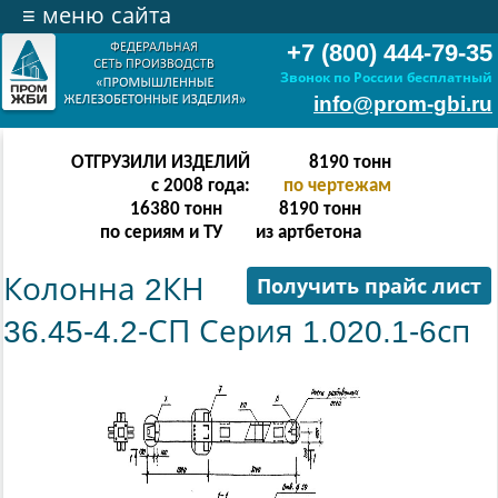
≡
меню сайта
+7 (800) 444-79-35
Звонок по России бесплатный
info@prom-gbi.ru
ОТГРУЗИЛИ ИЗДЕЛИЙ
16382
тонн
с 2008 года:
по чертежам
32764
тонн
16382
тонн
по сериям и ТУ
из артбетона
Колонна 2КН
Получить прайс лист
36.45-4.2-СП Серия 1.020.1-6сп