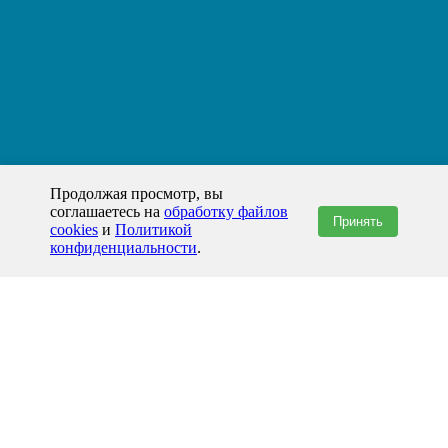
Продолжая просмотр, вы
соглашаетесь на
обработку файлов
Принять
cookies
и
Политикой
конфиденциальности
.
+7(800)444-79-35
звонок по России бесплатный
+7 (812) 565-17-28
ООО "ЖБИ и Архитектура" © 2008-2026
199178, Россия, Санкт-Петербург, наб. реки Смоленки, д. 14 литер а офис
336;
Представительство в Казахстане: г.Атырау,
пр. Сатпаева, 19 блок А,
Бизнес-центр "Atyrau Plaza"
info@prom-gbi.ru
www.prom-gbi.ru