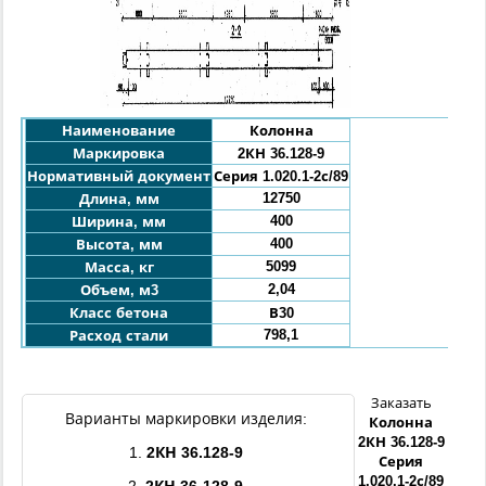
Наименование
Колонна
Маркировка
2КН
36.128-9
Нормативный документ
Серия 1.020.1-2с/89
12750
Длина, мм
400
Ширина, мм
400
Высота, мм
5099
Масса, кг
2,04
Объем, м3
Класс бетона
В30
798,1
Расход стали
Заказать
Варианты маркировки изделия:
Колонна
2КН
36.128
-9
1.
2КН
36.128
-9
Серия
1.020.1-2с/89