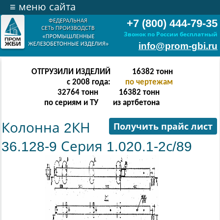
≡
меню сайта
+7 (800) 444-79-35
Звонок по России бесплатный
info@prom-gbi.ru
ОТГРУЗИЛИ ИЗДЕЛИЙ
32766
тонн
с 2008 года:
по чертежам
65532
тонн
32766
тонн
по сериям и ТУ
из артбетона
Колонна 2КН
Получить прайс лист
36.128-9 Серия 1.020.1-2с/89