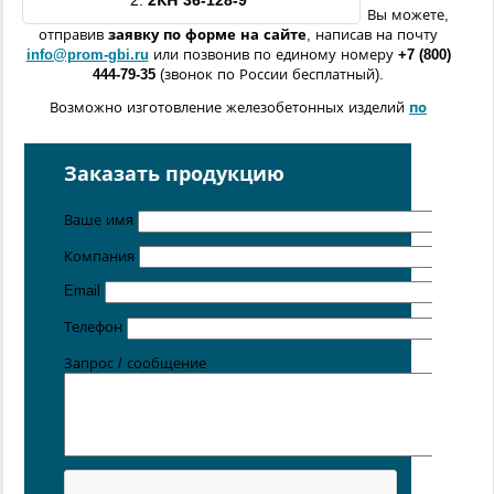
2.
2КН
36-128-9
Вы можете,
отправив
заявку по форме
на сайте
, написав на почту
info@prom-gbi.ru
или позвонив по единому номеру
+7 (800)
444-79-35
(звонок по России бесплатный).
Возможно изготовление железобетонных изделий
по
чертежам заказчика
Поставка осуществляется с производственных площадок,
Заказать продукцию
расположенных в
Санкт-Петербурге
,
Москве
,
Казани
,
Хабаровске
,
Ростове-на-Дону
,
Екатеринбурге
,
Ваше имя
Симферополе
.
Компания
Цена от 5 руб. / кг
Email
Телефон
Запрос / сообщение