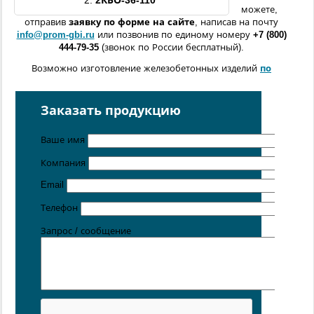
2.
2КБО-
36
-
110
можете,
отправив
заявку по форме
на сайте
, написав на почту
info@prom-gbi.ru
или позвонив по единому номеру
+7 (800)
444-79-35
(звонок по России бесплатный).
Возможно изготовление железобетонных изделий
по
чертежам заказчика
Поставка осуществляется с производственных площадок,
Заказать продукцию
расположенных в
Санкт-Петербурге
,
Москве
,
Казани
,
Хабаровске
,
Ростове-на-Дону
,
Екатеринбурге
,
Ваше имя
Симферополе
.
Компания
Цена от 5 руб. / кг
Email
Телефон
Запрос / сообщение