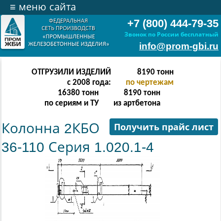
≡
меню сайта
+7 (800) 444-79-35
Звонок по России бесплатный
info@prom-gbi.ru
ОТГРУЗИЛИ ИЗДЕЛИЙ
16382
тонн
с 2008 года:
по чертежам
32764
тонн
16382
тонн
по сериям и ТУ
из артбетона
Колонна 2КБО
Получить прайс лист
36-110 Серия 1.020.1-4