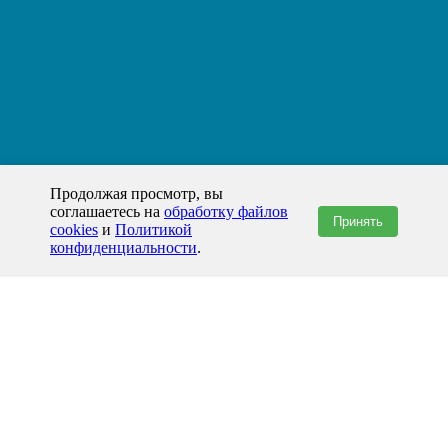
Продолжая просмотр, вы
соглашаетесь на
обработку файлов
Принять
cookies
и
Политикой
конфиденциальности
.
+7(800)444-79-35
звонок по России бесплатный
+7 (812) 565-17-28
ООО "ЖБИ и Архитектура" © 2008-2026
199178, Россия, Санкт-Петербург, наб. реки Смоленки, д. 14 литер а офис
336;
Представительство в Казахстане: г.Атырау,
пр. Сатпаева, 19 блок А,
Бизнес-центр "Atyrau Plaza"
info@prom-gbi.ru
www.prom-gbi.ru