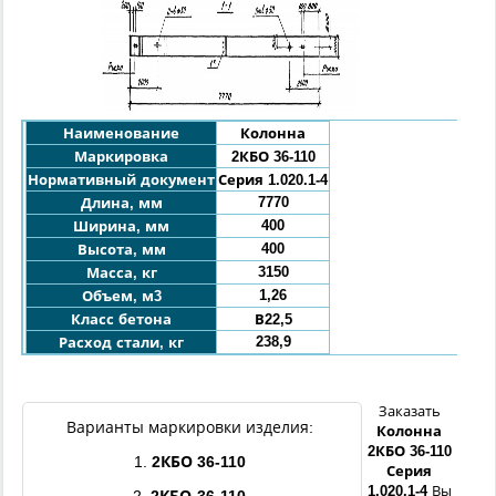
Наименование
Колонна
Маркировка
2КБО
36
-110
Нормативный документ
Серия 1.020.1-4
7770
Длина, мм
400
Ширина, мм
400
Высота, мм
3150
Масса, кг
1,26
Объем, м3
Класс бетона
В22,5
238,9
Расход стали, кг
Заказать
Варианты маркировки изделия:
Колонна
2КБО
36
-
110
1.
2КБО
36
-
110
Серия
1.020.1-4
Вы