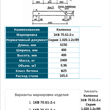
Наименование
Колонна
Маркировка
1
КВ 70
.61
-2-с
Нормативный документ
Серия 1.020.1-2с/89
6150
Длина, мм
400
Ширина, мм
400
Высота, мм
2400
Масса, кг
0,96
Объем, м3
Класс бетона
В25
165,0
Расход стали
Заказать
Варианты маркировки изделия:
Колонна
1
КВ
70
.61
-2
-с
1.
1
КВ
70
.61
-2
-с
Серия
1.020.1-2с/89