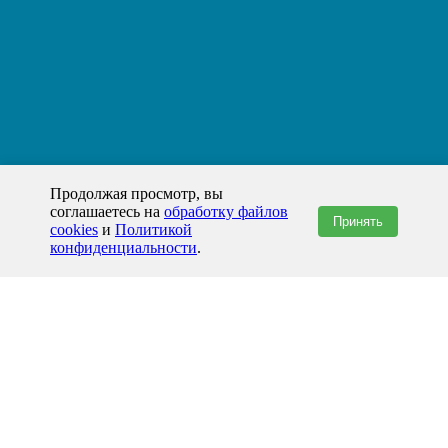
Продолжая просмотр, вы
соглашаетесь на
обработку файлов
Принять
cookies
и
Политикой
конфиденциальности
.
+7(800)444-79-35
звонок по России бесплатный
+7 (812) 565-17-28
ООО "ЖБИ и Архитектура" © 2008-2026
199178, Россия, Санкт-Петербург, наб. реки Смоленки, д. 14 литер а офис
336;
Представительство в Казахстане: г.Атырау,
пр. Сатпаева, 19 блок А,
Бизнес-центр "Atyrau Plaza"
info@prom-gbi.ru
www.prom-gbi.ru