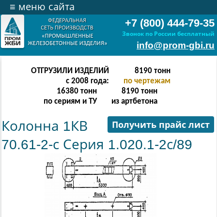
≡
меню сайта
+7 (800) 444-79-35
Звонок по России бесплатный
info@prom-gbi.ru
ОТГРУЗИЛИ ИЗДЕЛИЙ
16382
тонн
с 2008 года:
по чертежам
32764
тонн
16382
тонн
по сериям и ТУ
из артбетона
Колонна 1КВ
Получить прайс лист
70.61-2-с Серия 1.020.1-2с/89