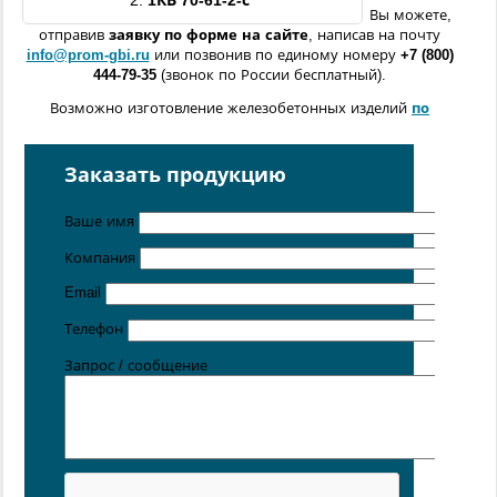
2.
1
КВ
70
-61-2
-с
Вы можете,
отправив
заявку по форме
на сайте
, написав на почту
info@prom-gbi.ru
или позвонив по единому номеру
+7 (800)
444-79-35
(звонок по России бесплатный).
Возможно изготовление железобетонных изделий
по
чертежам заказчика
Поставка осуществляется с производственных площадок,
Заказать продукцию
расположенных в
Санкт-Петербурге
,
Москве
,
Казани
,
Хабаровске
,
Ростове-на-Дону
,
Екатеринбурге
,
Ваше имя
Симферополе
.
Компания
Цена от 5 руб. / кг
Email
Телефон
Запрос / сообщение