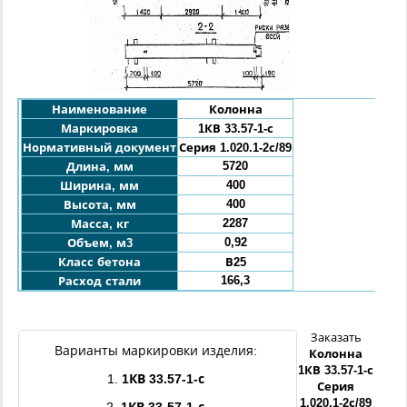
Наименование
Колонна
Маркировка
1КВ 33.57-1-с
Нормативный документ
Серия 1.020.1-2с/89
5720
Длина, мм
400
Ширина, мм
400
Высота, мм
2287
Масса, кг
0,92
Объем, м3
Класс бетона
В25
166,3
Расход стали
Заказать
Варианты маркировки изделия:
Колонна
1КВ
33.57
-1
-с
1.
1КВ
33.57
-1
-с
Серия
1.020.1-2с/89