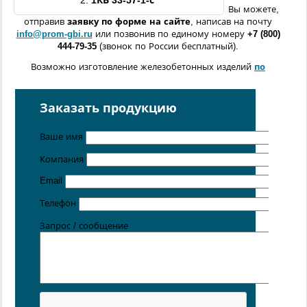
2.
1КВ
33-57-1
-с
Вы можете,
отправив
заявку по форме
на сайте
, написав на почту
info@prom-gbi.ru
или позвонив по единому номеру
+7 (800)
444-79-35
(звонок по России бесплатный).
Возможно изготовление железобетонных изделий
по
чертежам заказчика
Поставка осуществляется с производственных площадок,
Заказать продукцию
расположенных в
Санкт-Петербурге
,
Москве
,
Казани
,
Хабаровске
,
Ростове-на-Дону
,
Екатеринбурге
,
Ваше имя
Симферополе
.
Компания
Цена от 5 руб. / кг
Email
Телефон
Запрос / сообщение