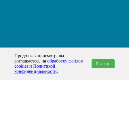
Продолжая просмотр, вы
соглашаетесь на
обработку файлов
Принять
cookies
и
Политикой
конфиденциальности
.
+7(800)444-79-35
звонок по России бесплатный
+7 (812) 565-17-28
ООО "ЖБИ и Архитектура" © 2008-2026
199178, Россия, Санкт-Петербург, наб. реки Смоленки, д. 14 литер а офис
336;
Представительство в Казахстане: г.Атырау,
пр. Сатпаева, 19 блок А,
Бизнес-центр "Atyrau Plaza"
info@prom-gbi.ru
www.prom-gbi.ru