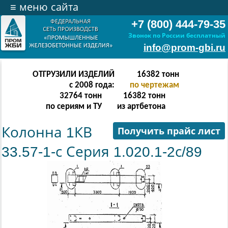
≡
меню сайта
+7 (800) 444-79-35
Звонок по России бесплатный
info@prom-gbi.ru
ОТГРУЗИЛИ ИЗДЕЛИЙ
32766
тонн
с 2008 года:
по чертежам
65532
тонн
32766
тонн
по сериям и ТУ
из артбетона
Колонна 1КВ
Получить прайс лист
33.57-1-с Серия 1.020.1-2с/89