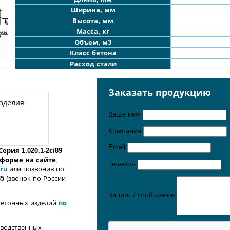
Ширина, мм
Высота, мм
Масса, кг
Объем, м3
Класс бетона
Расход стали
Заказать продукцию
зделия:
Ваше имя
Компания
Email
Серия 1.020.1-2с/89
о форме
на сайте
,
Телефон
.ru
или позвонив по
35
(звонок по России
Запрос / сообщение
бетонных изделий
по
зводственных