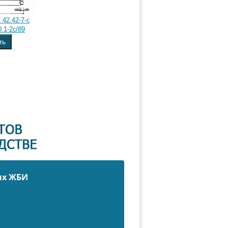
42.42-7-с
.1-2с/89
ть
ых ЖБИ