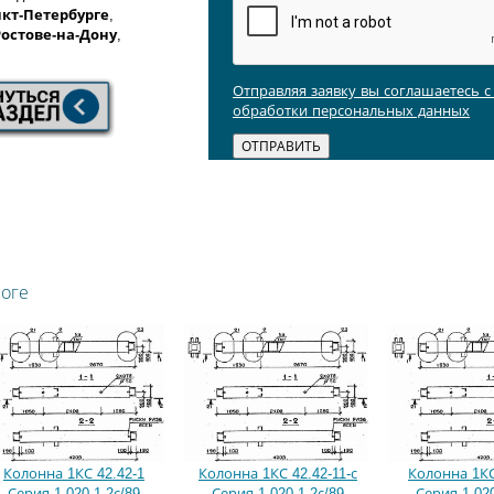
кт-Петербурге
,
Ростове-на-Дону
,
Отправляя заявку вы соглашаетесь 
обработки персональных данных
логе
Колонна 1КС 42.42-1
Колонна 1КС 42.42-11-с
Колонна 1КС
Серия 1.020.1-2с/89
Серия 1.020.1-2с/89
Серия 1.020