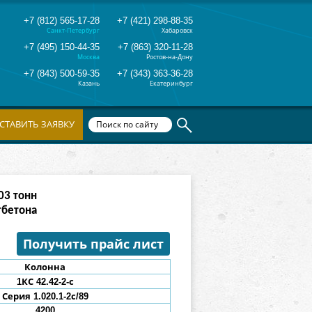
+7 (812) 565-17-28
+7 (421) 298-88-35
Санкт-Петербург
Хабаровск
+7 (495) 150-44-35
+7 (863) 320-11-28
Москва
Ростов-на-Дону
+7 (843) 500-59-35
+7 (343) 363-36-28
Казань
Екатеринбург
СТАВИТЬ ЗАЯВКУ
03
тонн
тбетона
Получить прайс лист
Колонна
1КС 42.42-2
-с
Серия 1.020.1-2с/89
4200