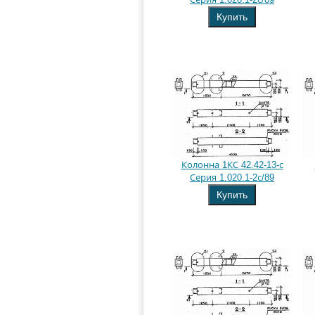
Купить
Колонна 1КС 42.42-13-с
Серия 1.020.1-2с/89
Купить