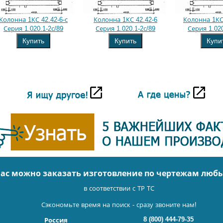
Колонна 1КС 42.42-6-с
Колонна 1КС 42.42-6
Колонна 1КС 
Серия 1.020.1-2с/89
Серия 1.020.1-2с/89
Серия 1.020
Купить
Купить
Купи
нас можно заказать изготовление по чертежам люб
в соответствии с ТР ТС
Сэкономьте время на поиск - сразу звоните нам!
8 (800) 444-79-35
Россия