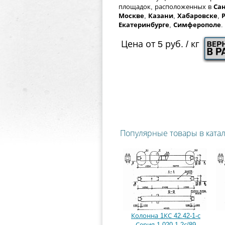
площадок, расположенных в
Сан
Москве
,
Казани
,
Хабаровске
,
Екатеринбурге
,
Симферополе
.
Цена от 5 руб. / кг
Популярные товары в ката
Колонна 1КС 42.42-1-с
Серия 1.020.1-2с/89