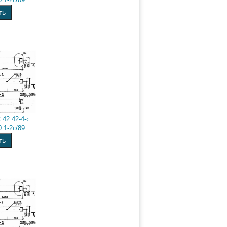
ть
42.42-4-с
.1-2с/89
ть