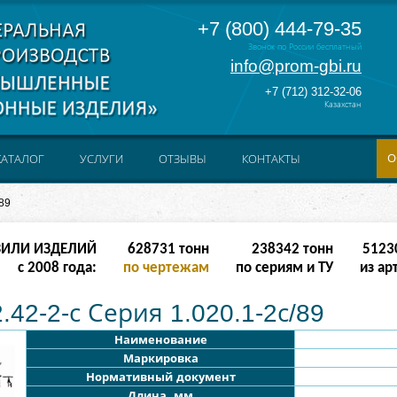
+7 (800) 444-79-35
Звонок по России бесплатный
info@prom-gbi.ru
+7 (712) 312-32-06
Казахстан
О
КАТАЛОГ
УСЛУГИ
ОТЗЫВЫ
КОНТАКТЫ
89
ЗИЛИ ИЗДЕЛИЙ
628731
тонн
238342
тонн
5123
с 2008 года:
по чертежам
по сериям и ТУ
из ар
42-2-с Серия 1.020.1-2с/89
Наименование
Маркировка
Нормативный документ
Длина, мм