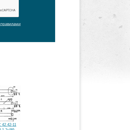
с правилами
 42.42-11
.1-2с/89