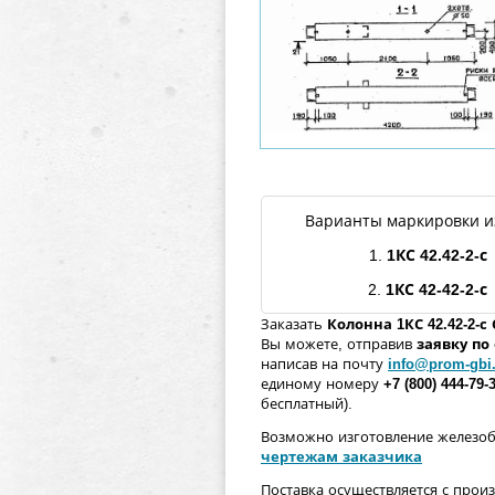
Варианты маркировки и
1.
1КС
42.42
-2
-с
2.
1КС
42-42-2
-с
Заказать
Колонна
1КС
42.42
-2
-с
Вы можете, отправив
заявку п
написав на почту
info@prom-gbi
единому номеру
+7 (800) 444-79-
бесплатный).
Возможно изготовление железо
чертежам заказчика
Поставка осуществляется с прои