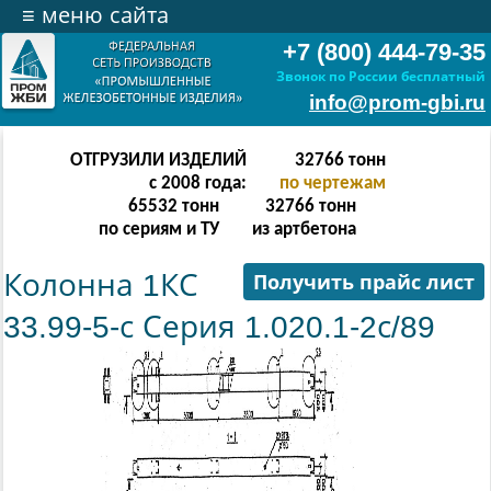
≡
меню сайта
+7 (800) 444-79-35
Звонок по России бесплатный
info@prom-gbi.ru
ОТГРУЗИЛИ ИЗДЕЛИЙ
65534
тонн
с 2008 года:
по чертежам
131068
тонн
65534
тонн
по сериям и ТУ
из артбетона
Колонна 1КС
Получить прайс лист
33.99-5-с Серия 1.020.1-2с/89