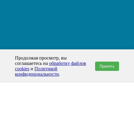
Продолжая просмотр, вы
соглашаетесь на
обработку файлов
Принять
cookies
и
Политикой
конфиденциальности
.
+7(800)444-79-35
звонок по России бесплатный
+7 (812) 565-17-28
ООО "ЖБИ и Архитектура" © 2008-2026
199178, Россия, Санкт-Петербург, наб. реки Смоленки, д. 14 литер а офис
336;
Представительство в Казахстане: г.Атырау,
пр. Сатпаева, 19 блок А,
Бизнес-центр "Atyrau Plaza"
info@prom-gbi.ru
www.prom-gbi.ru