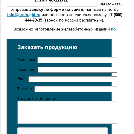
2.
1КН
48-112-12
Вы можете,
отправив
заявку по форме
на сайте
, написав на почту
info@prom-gbi.ru
или позвонив по единому номеру
+7 (800)
444-79-35
(звонок по России бесплатный).
Возможно изготовление железобетонных изделий
по
чертежам заказчика
Поставка осуществляется с производственных площадок,
Заказать продукцию
расположенных в
Санкт-Петербурге
,
Москве
,
Казани
,
Хабаровске
,
Ростове-на-Дону
,
Екатеринбурге
,
Ваше имя
Симферополе
.
Компания
Цена от 5 руб. / кг
Email
Телефон
Запрос / сообщение