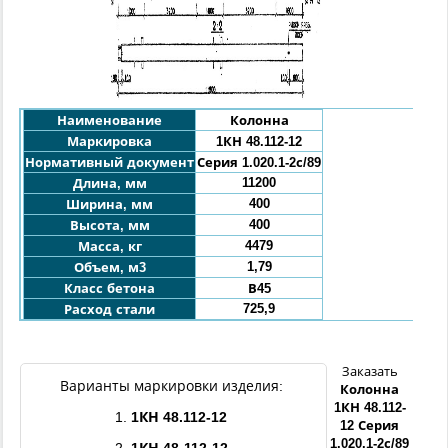
Наименование
Колонна
Маркировка
1КН 48.112-12
Нормативный документ
Серия 1.020.1-2с/89
11200
Длина, мм
400
Ширина, мм
400
Высота, мм
4479
Масса, кг
1,79
Объем, м3
Класс бетона
В45
725,9
Расход стали
Заказать
Варианты маркировки изделия:
Колонна
1КН
48.112
-
1.
1КН
48.112
-12
12
Серия
1.020.1-2с/89