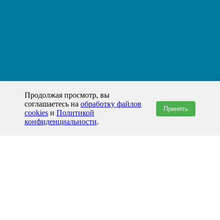
Продолжая просмотр, вы
соглашаетесь на
обработку файлов
Принять
cookies
и
Политикой
конфиденциальности
.
+7(800)444-79-35
звонок по России бесплатный
+7 (812) 565-17-28
ООО "ЖБИ и Архитектура" © 2008-2026
199178, Россия, Санкт-Петербург, наб. реки Смоленки, д. 14 литер а офис
336;
Представительство в Казахстане: г.Атырау,
пр. Сатпаева, 19 блок А,
Бизнес-центр "Atyrau Plaza"
info@prom-gbi.ru
www.prom-gbi.ru