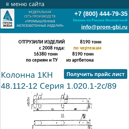
≡
меню сайта
+7 (800) 444-79-35
Звонок по России бесплатный
info@prom-gbi.ru
ОТГРУЗИЛИ ИЗДЕЛИЙ
16382
тонн
с 2008 года:
по чертежам
32764
тонн
16382
тонн
по сериям и ТУ
из артбетона
Колонна 1КН
Получить прайс лист
48.112-12 Серия 1.020.1-2с/89