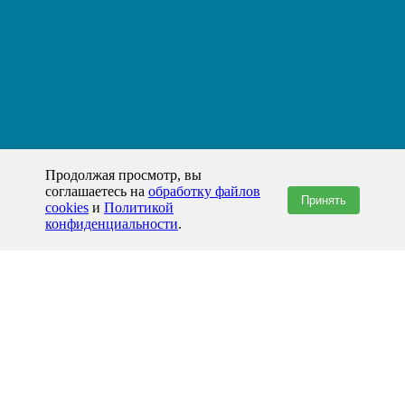
Продолжая просмотр, вы
соглашаетесь на
обработку файлов
Принять
cookies
и
Политикой
конфиденциальности
.
+7(800)444-79-35
звонок по России бесплатный
+7 (812) 565-17-28
ООО "ЖБИ и Архитектура" © 2008-2026
199178, Россия, Санкт-Петербург, наб. реки Смоленки, д. 14 литер а офис
336;
Представительство в Казахстане: г.Атырау,
пр. Сатпаева, 19 блок А,
Бизнес-центр "Atyrau Plaza"
info@prom-gbi.ru
www.prom-gbi.ru