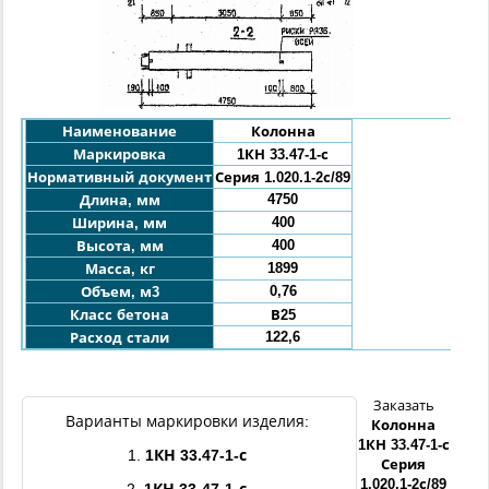
Наименование
Колонна
Маркировка
1КН 33.47-1-с
Нормативный документ
Серия 1.020.1-2с/89
4750
Длина, мм
400
Ширина, мм
400
Высота, мм
1899
Масса, кг
0,76
Объем, м3
Класс бетона
В25
122,6
Расход стали
Заказать
Варианты маркировки изделия:
Колонна
1
КН 33.47-1
-с
1.
1
КН 33.47-1
-с
Серия
1.020.1-2с/89