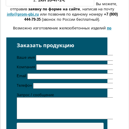
2.
1
КН 33-47-1
-с
Вы можете,
отправив
заявку по форме
на сайте
, написав на почту
info@prom-gbi.ru
или позвонив по единому номеру
+7 (800)
444-79-35
(звонок по России бесплатный).
Возможно изготовление железобетонных изделий
по
чертежам заказчика
Поставка осуществляется с производственных площадок,
Заказать продукцию
расположенных в
Санкт-Петербурге
,
Москве
,
Казани
,
Хабаровске
,
Ростове-на-Дону
,
Екатеринбурге
,
Ваше имя
Симферополе
.
Компания
Цена от 5 руб. / кг
Email
Телефон
Запрос / сообщение