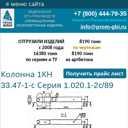
≡
меню сайта
+7 (800) 444-79-35
Звонок по России бесплатный
info@prom-gbi.ru
ОТГРУЗИЛИ ИЗДЕЛИЙ
16382
тонн
с 2008 года:
по чертежам
32764
тонн
16382
тонн
по сериям и ТУ
из артбетона
Колонна 1КН
Получить прайс лист
33.47-1-с Серия 1.020.1-2с/89