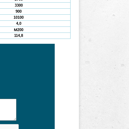
3300
900
10100
4,0
М200
114,8