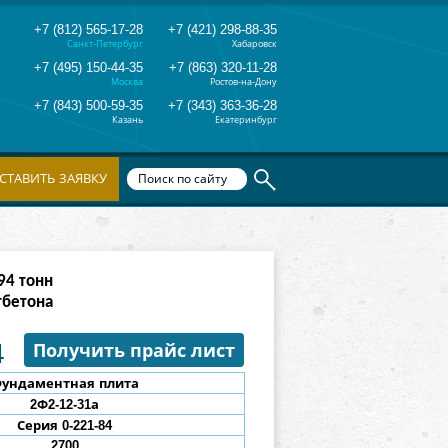
+7 (812) 565-17-28
+7 (421) 298-88-35
Санкт-Петербург
Хабаровск
+7 (495) 150-44-35
+7 (863) 320-11-28
Москва
Ростов-на-Дону
+7 (843) 500-59-35
+7 (343) 363-36-28
Казань
Екатеринбург
СТАВИТЬ ЗАЯВКУ
82
тонн
тбетона
4
Получить прайс лист
ундаментная плита
2Ф2
-12-31
а
Серия 0-221-84
2700