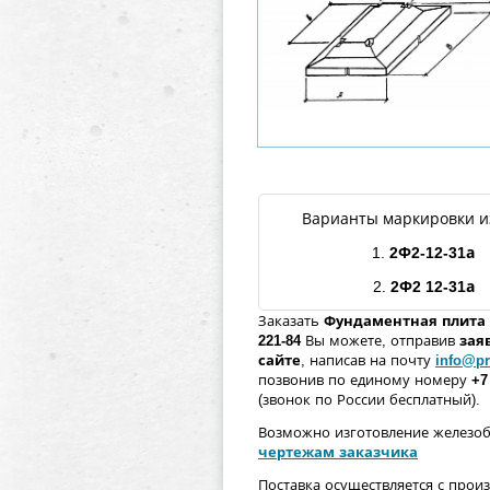
Варианты маркировки и
1.
2Ф2
-
12
-
31
а
2.
2Ф2
12
-
31
а
Заказать
Фундаментная плита
221-84
Вы можете, отправив
зая
сайте
, написав на почту
info@pr
позвонив по единому номеру
+7
(звонок по России бесплатный).
Возможно изготовление железо
чертежам заказчика
Поставка осуществляется с прои