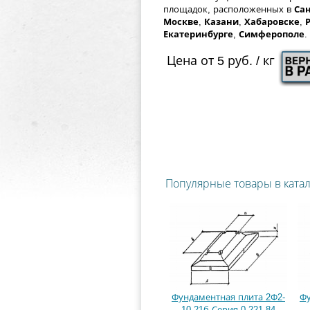
площадок, расположенных в
Сан
Москве
,
Казани
,
Хабаровске
,
Екатеринбурге
,
Симферополе
.
Цена от 5 руб. / кг
Популярные товары в ката
Фундаментная плита 2Ф2-
Фу
10-21б Серия 0-221-84