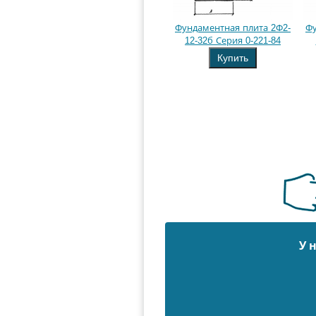
Фундаментная плита 2Ф2-
Фу
12-32б Серия 0-221-84
Купить
У 