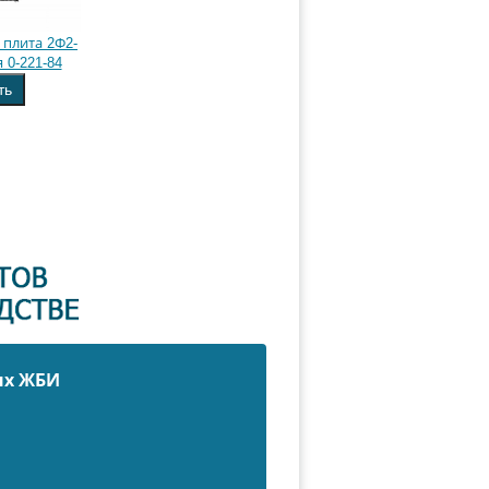
плита 2Ф2-
 0-221-84
ть
ых ЖБИ