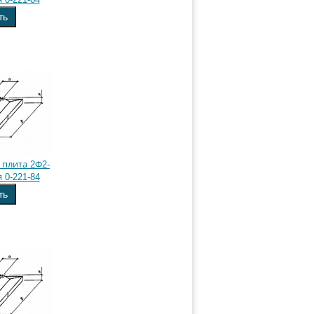
ть
плита 2Ф2-
 0-221-84
ть