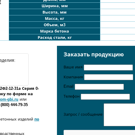
Ширина, мм
Высота, мм
Масса, кг
Объем, м3
Марка бетона
Расход стали, кг
Заказать продукцию
зделия:
Ваше имя
Компания
Email
2Ф2
-
12
-
31
а
Серия 0-
вку по форме
на
Телефон
om-gbi.ru
или
 (800) 444-79-35
Запрос / сообщение
бетонных изделий
по
зводственных