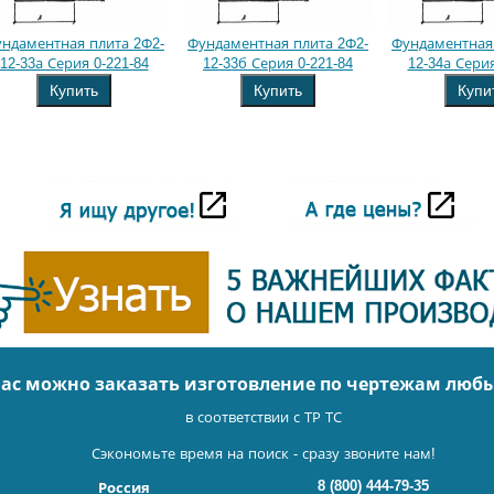
ндаментная плита 2Ф2-
Фундаментная плита 2Ф2-
Фундаментная 
12-33а Серия 0-221-84
12-33б Серия 0-221-84
12-34а Серия
Купить
Купить
Купи
нас можно заказать изготовление по чертежам люб
в соответствии с ТР ТС
Сэкономьте время на поиск - сразу звоните нам!
8 (800) 444-79-35
Россия