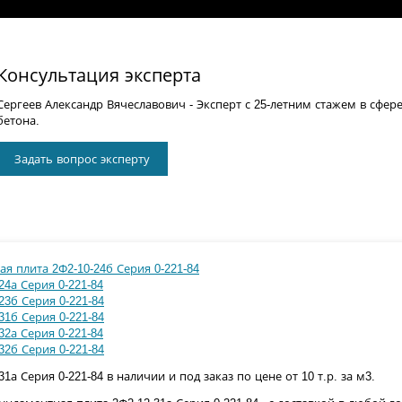
Консультация эксперта
Сергеев Александр Вячеславович
- Эксперт с 25-летним стажем в сфер
бетона.
Задать вопрос эксперту
я плита 2Ф2-10-24б Серия 0-221-84
4а Серия 0-221-84
23б Серия 0-221-84
31б Серия 0-221-84
2а Серия 0-221-84
32б Серия 0-221-84
а Серия 0-221-84 в наличии и под заказ по цене от 10 т.р. за м3.