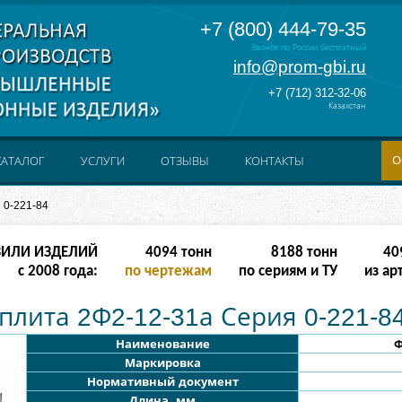
+7 (800) 444-79-35
Звонок по России бесплатный
info@prom-gbi.ru
+7 (712) 312-32-06
Казахстан
О
КАТАЛОГ
УСЛУГИ
ОТЗЫВЫ
КОНТАКТЫ
 0-221-84
ЗИЛИ ИЗДЕЛИЙ
16382
тонн
32764
тонн
163
с 2008 года:
по чертежам
по сериям и ТУ
из ар
лита 2Ф2-12-31а Серия 0-221-8
Наименование
Ф
Маркировка
Нормативный документ
Длина, мм