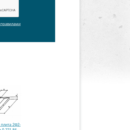
с правилами
плита 2Ф2-
 0-221-84