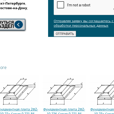
кт-Петербурге
,
Ростове-на-Дону
,
Отправляя заявку вы соглашаетесь 
обработки персональных данных
логе
ндаментная плита 2Ф2-
Фундаментная плита 2Ф2-
Фундаментная 
10-22а Серия 0-221-84
10-22б Серия 0-221-84
10-23а Серия