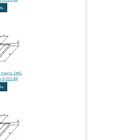
ть
плита 1Ф5-
 0-221-84
ть