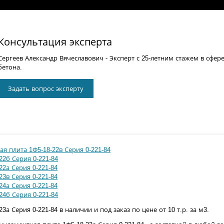
Консультация эксперта
Сергеев Александр Вячеславович
- Эксперт с 25-летним стажем в сфер
бетона.
Задать вопрос эксперту
я плита 1Ф5-18-22в Серия 0-221-84
22б Серия 0-221-84
2а Серия 0-221-84
3в Серия 0-221-84
4а Серия 0-221-84
24б Серия 0-221-84
а Серия 0-221-84 в наличии и под заказ по цене от 10 т.р. за м3.