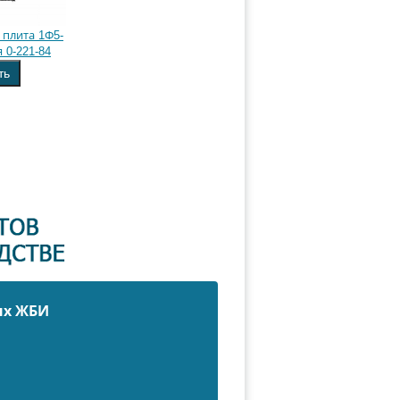
плита 1Ф5-
 0-221-84
ть
ых ЖБИ