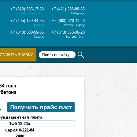
+7 (812) 565-17-28
+7 (421) 298-88-35
Санкт-Петербург
Хабаровск
+7 (495) 150-44-35
+7 (863) 320-11-28
Москва
Ростов-на-Дону
+7 (843) 500-59-35
+7 (343) 363-36-28
Казань
Екатеринбург
СТАВИТЬ ЗАЯВКУ
42
тонн
тбетона
4
Получить прайс лист
ундаментная плита
1Ф5-18-23
а
Серия 0-221-84
2400