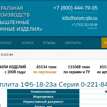
+7 (800) 444-79-35
Звонок по России бесплатный
info@prom-gbi.ru
+7 (712) 312-32-06
Казахстан
О
КАТАЛОГ
УСЛУГИ
ОТЗЫВЫ
КОНТАКТЫ
 0-221-84
ЗИЛИ ИЗДЕЛИЙ
262142
тонн
238342
тонн
2621
с 2008 года:
по чертежам
по сериям и ТУ
из ар
лита 1Ф5-18-23а Серия 0-221-8
Наименование
Ф
Маркировка
Нормативный документ
Длина, мм