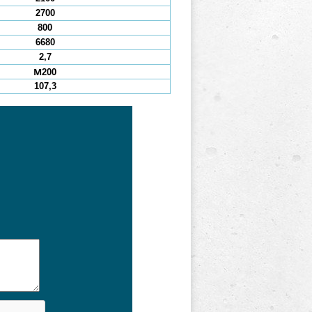
2700
800
6680
2,7
М200
107,3