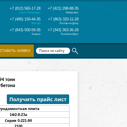
+7 (812) 565-17-28
+7 (421) 298-88-35
Санкт-Петербург
Хабаровск
+7 (495) 150-44-35
+7 (863) 320-11-28
Москва
Ростов-на-Дону
+7 (843) 500-59-35
+7 (343) 363-36-28
Казань
Екатеринбург
СТАВИТЬ ЗАЯВКУ
82
тонн
тбетона
Получить прайс лист
ундаментная плита
1Ф2-8-23
а
Серия 0-221-84
2100