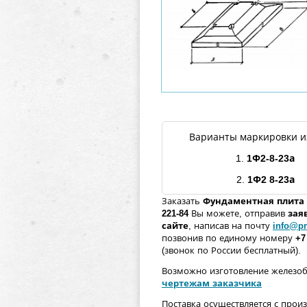
Варианты маркировки и
1.
1Ф2
-
8
-
23
а
2.
1Ф2
8
-
23
а
Заказать
Фундаментная плита
221-84
Вы можете, отправив
зая
сайте
, написав на почту
info@pr
позвонив по единому номеру
+7
(звонок по России бесплатный).
Возможно изготовление железо
чертежам заказчика
Поставка осуществляется с прои