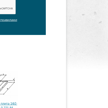
с правилами
плита 1Ф2-
 0-221-84