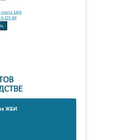
плита 1Ф3-
 0-221-84
ть
ых ЖБИ