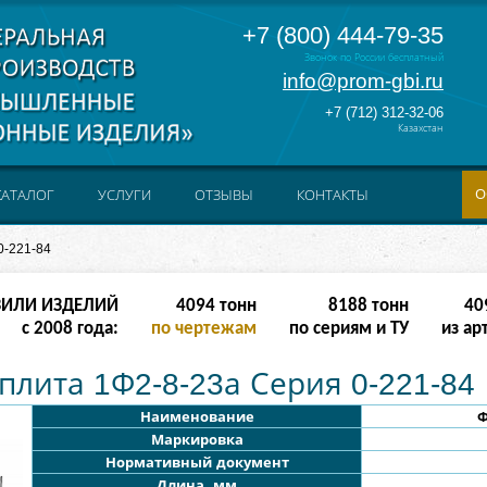
+7 (800) 444-79-35
Звонок по России бесплатный
info@prom-gbi.ru
+7 (712) 312-32-06
Казахстан
О
КАТАЛОГ
УСЛУГИ
ОТЗЫВЫ
КОНТАКТЫ
0-221-84
ЗИЛИ ИЗДЕЛИЙ
16382
тонн
32764
тонн
163
с 2008 года:
по чертежам
по сериям и ТУ
из ар
лита 1Ф2-8-23а Серия 0-221-84
Наименование
Ф
Маркировка
Нормативный документ
Длина, мм