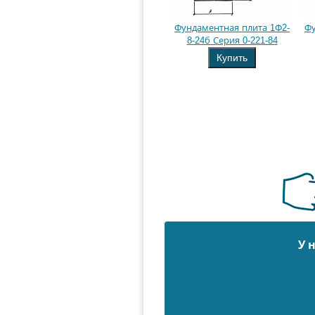
Фундаментная плита 1Ф2-
Фу
8-24б Серия 0-221-84
Купить
У 