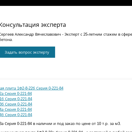
Консультация эксперта
Сергеев Александр Вячеславович
- Эксперт с 25-летним стажем в сфер
бетона.
Задать вопрос эксперту
я плита 1Ф2-8-22б Серия 0-221-84
а Серия 0-221-84
б Серия 0-221-84
б Серия 0-221-84
а Серия 0-221-84
б Серия 0-221-84
 Серия 0-221-84 в наличии и под заказ по цене от 10 т.р. за м3.