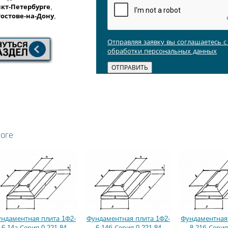
кт-Петербурге
,
Ростове-на-Дону
,
Отправляя заявку вы соглашаетесь 
обработки персональных данных
логе
ндаментная плита 1Ф2-
Фундаментная плита 1Ф2-
Фундаментная 
6-14а Серия 0-221-84
6-14б Серия 0-221-84
8-21б Серия