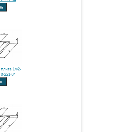
ть
плита 1Ф2-
 0-221-84
ть