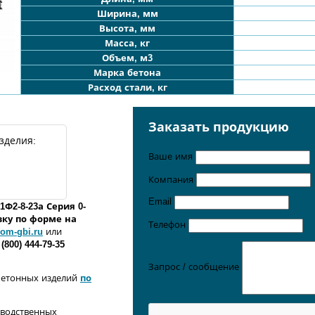
Ширина, мм
Высота, мм
Масса, кг
Объем, м3
Марка бетона
Расход стали, кг
Заказать продукцию
зделия:
Ваше имя
Компания
Email
1Ф2
-
8
-
23
а
Серия 0-
вку по форме
на
Телефон
om-gbi.ru
или
 (800) 444-79-35
Запрос / сообщение
бетонных изделий
по
зводственных