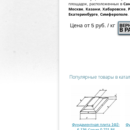
площадок, расположенных в
Сан
Москве
,
Казани
,
Хабаровске
,
Екатеринбурге
,
Симферополе
.
Цена от 5 руб. / кг
Популярные товары в ката
Фундаментная плита 1Ф2-
Фу
6-13б Серия 0-221-84