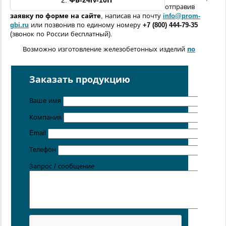
2.
ФБ-
24IV
-
10П
отправив
заявку по форме
на сайте
, написав на почту
info@prom-
gbi.ru
или позвонив по единому номеру
+7 (800) 444-79-35
(звонок по России бесплатный).
Возможно изготовление железобетонных изделий
по
чертежам заказчика
Поставка осуществляется с производственных площадок,
Заказать продукцию
расположенных в
Санкт-Петербурге
,
Москве
,
Казани
,
Хабаровске
,
Ростове-на-Дону
,
Екатеринбурге
,
Ваше имя
Симферополе
.
Компания
Цена от 5 руб. / кг
Email
Телефон
Запрос / сообщение