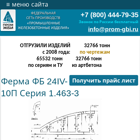
≡
меню сайта
+7 (800) 444-79-35
Звонок по России бесплатный
info@prom-gbi.ru
ОТГРУЗИЛИ ИЗДЕЛИЙ
65534
тонн
с 2008 года:
по чертежам
131068
тонн
65534
тонн
по сериям и ТУ
из артбетона
Ферма ФБ 24IV-
Получить прайс лист
10П Серия 1.463-3