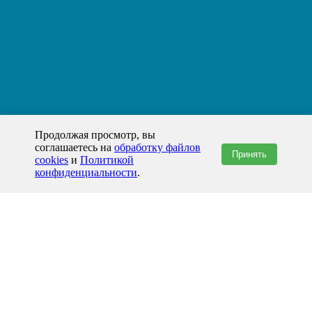
Продолжая просмотр, вы
соглашаетесь на
обработку файлов
Принять
cookies
и
Политикой
конфиденциальности
.
+7(800)444-79-35
звонок по России бесплатный
+7 (812) 565-17-28
ООО "ЖБИ и Архитектура" © 2008-2026
199178, Россия, Санкт-Петербург, наб. реки Смоленки, д. 14 литер а офис
336;
Представительство в Казахстане: г.Атырау,
пр. Сатпаева, 19 блок А,
Бизнес-центр "Atyrau Plaza"
info@prom-gbi.ru
www.prom-gbi.ru