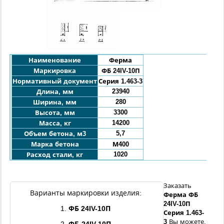
Наименование
Ферма
Маркировка
ФБ 24IV-10П
Нормативный документ
Серия 1.463-3
23940
Длина, мм
280
Ширина, мм
3300
Высота, мм
14200
Масса, кг
5,7
Объем бетона, м3
Марка бетона
М400
1020
Расход стали, кг
Заказать
Варианты маркировки изделия:
Ферма
ФБ
24IV
-
10П
1.
ФБ
24IV
-
10П
Серия 1.463-
3
Вы можете,