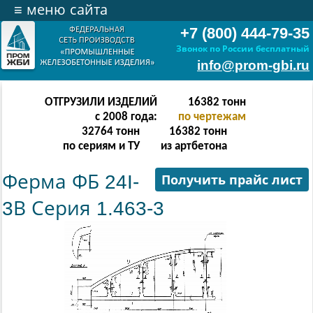
≡
меню сайта
+7 (800) 444-79-35
Звонок по России бесплатный
info@prom-gbi.ru
ОТГРУЗИЛИ ИЗДЕЛИЙ
32766
тонн
с 2008 года:
по чертежам
65532
тонн
32766
тонн
по сериям и ТУ
из артбетона
Ферма ФБ 24I-
Получить прайс лист
3В Серия 1.463-3