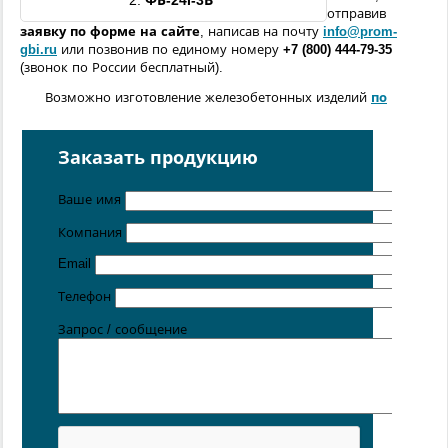
2.
ФБ-
24I
-
3В
отправив
заявку по форме
на сайте
, написав на почту
info@prom-
gbi.ru
или позвонив по единому номеру
+7 (800) 444-79-35
(звонок по России бесплатный).
Возможно изготовление железобетонных изделий
по
чертежам заказчика
Поставка осуществляется с производственных площадок,
Заказать продукцию
расположенных в
Санкт-Петербурге
,
Москве
,
Казани
,
Хабаровске
,
Ростове-на-Дону
,
Екатеринбурге
,
Ваше имя
Симферополе
.
Компания
Цена от 5 руб. / кг
Email
Телефон
Запрос / сообщение