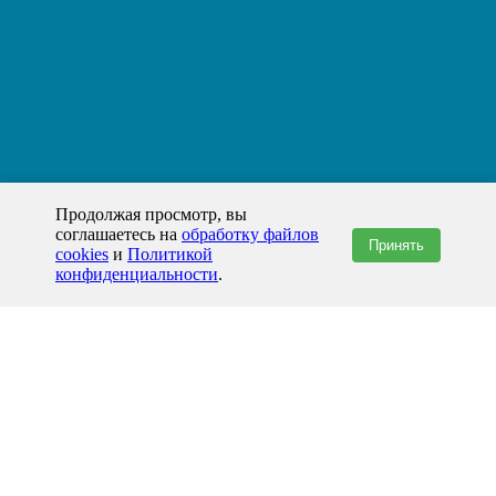
Продолжая просмотр, вы
соглашаетесь на
обработку файлов
Принять
cookies
и
Политикой
конфиденциальности
.
+7(800)444-79-35
звонок по России бесплатный
+7 (812) 565-17-28
ООО "ЖБИ и Архитектура" © 2008-2026
199178, Россия, Санкт-Петербург, наб. реки Смоленки, д. 14 литер а офис
336;
Представительство в Казахстане: г.Атырау,
пр. Сатпаева, 19 блок А,
Бизнес-центр "Atyrau Plaza"
info@prom-gbi.ru
www.prom-gbi.ru