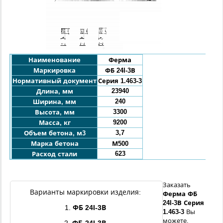
Наименование
Ферма
Маркировка
ФБ 24I-3В
Нормативный документ
Серия 1.463-3
23940
Длина, мм
240
Ширина, мм
3300
Высота, мм
9200
Масса, кг
3,7
Объем бетона, м3
Марка бетона
М500
623
Расход стали
Заказать
Варианты маркировки изделия:
Ферма
ФБ
24I
-
3В
Серия
1.
ФБ
24I
-
3В
1.463-3
Вы
можете,