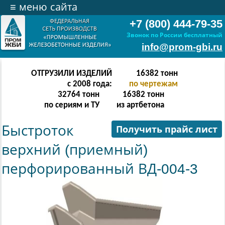
≡
меню сайта
+7 (800) 444-79-35
Звонок по России бесплатный
info@prom-gbi.ru
ОТГРУЗИЛИ ИЗДЕЛИЙ
32766
тонн
с 2008 года:
по чертежам
65532
тонн
32766
тонн
по сериям и ТУ
из артбетона
Быстроток
Получить прайс лист
верхний (приемный)
перфорированный ВД-004-3