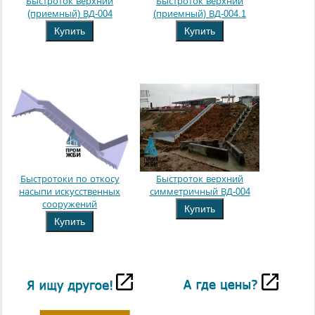
Быстроток верхний
Быстроток верхний
(приемный) ВД-004
(приемный) ВД-004.1
Купить
Купить
Быстротоки по откосу
Быстроток верхний
насыпи искусственных
симметричный ВД-004
сооружений
Купить
Купить