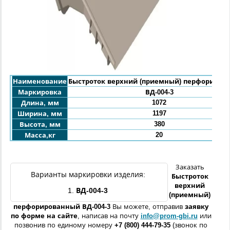
Наименование
Быстроток верхний (приемный) перфориров
Маркировка
ВД-004-3
1072
Длина, мм
1197
Ширина, мм
380
Высота, мм
20
Масса,кг
Заказать
Варианты маркировки изделия:
Быстроток
верхний
1.
ВД-004-3
(приемный)
перфорированный ВД-004-3
Вы можете, отправив
заявку
по форме
на сайте
, написав на почту
info@prom-gbi.ru
или
позвонив по единому номеру
+7 (800) 444-79-35
(звонок по