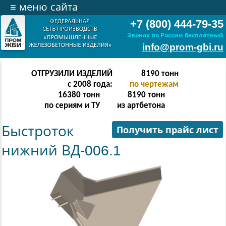
≡
меню сайта
+7 (800) 444-79-35
Звонок по России бесплатный
info@prom-gbi.ru
ОТГРУЗИЛИ ИЗДЕЛИЙ
16382
тонн
с 2008 года:
по чертежам
32764
тонн
16382
тонн
по сериям и ТУ
из артбетона
Быстроток
Получить прайс лист
нижний ВД-006.1