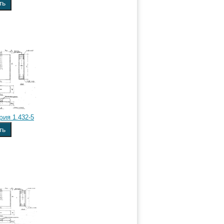
ть
рия 1.432-5
ть