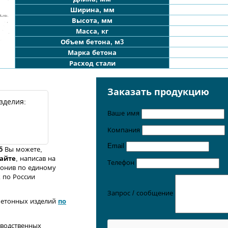
Ширина, мм
Высота, мм
Масса, кг
Объем бетона, м3
Марка бетона
Расход стали
Заказать продукцию
зделия:
Ваше имя
Компания
Email
5
Вы можете,
сайте
, написав на
Телефон
вонив по единому
 по России
Запрос / сообщение
бетонных изделий
по
зводственных