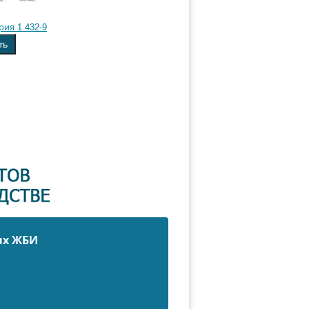
рия 1.432-9
ть
ых ЖБИ