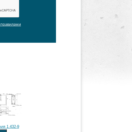
с правилами
ия 1.432-9