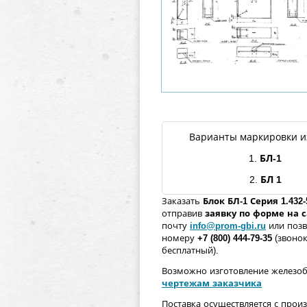
Варианты маркировки и
1.
БЛ
-1
2.
БЛ
1
Заказать
Блок
БЛ
-1
Серия 1.432-
отправив
заявку по форме
на 
почту
info@prom-gbi.ru
или поз
номеру
+7 (800) 444-79-35
(звонок
бесплатный).
Возможно изготовление железо
чертежам заказчика
Поставка осуществляется с прои