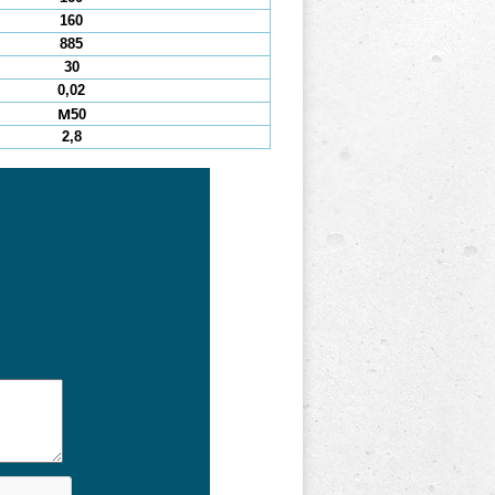
160
885
30
0,02
М50
2,8