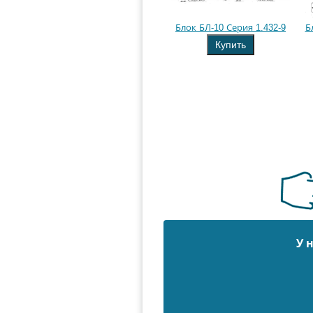
Блок БЛ-10 Серия 1.432-9
Б
Купить
У 