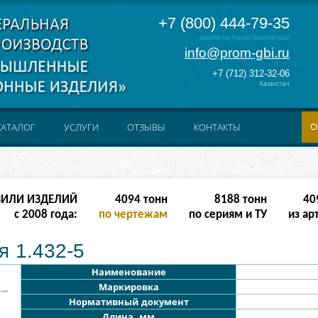
+7 (800) 444-79-35
Звонок по России бесплатный
info@prom-gbi.ru
+7 (712) 312-32-06
Казахстан
О
КАТАЛОГ
УСЛУГИ
ОТЗЫВЫ
КОНТАКТЫ
ЗИЛИ ИЗДЕЛИЙ
8190
тонн
16380
тонн
81
с 2008 года:
по чертежам
по сериям и ТУ
из ар
я 1.432-5
Наименование
Маркировка
Нормативный документ
Длина, мм