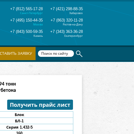
+7 (812) 565-17-28
+7 (421) 298-88-35
Санкт-Петербург
Хабаровск
+7 (495) 150-44-35
+7 (863) 320-11-28
Москва
Ростов-на-Дону
+7 (843) 500-59-35
+7 (343) 363-36-28
Казань
Екатеринбург
СТАВИТЬ ЗАЯВКУ
90
тонн
тбетона
Получить прайс лист
Блок
БЛ-1
Серия 1.432-5
160