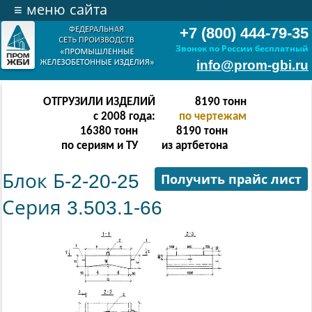
≡
меню сайта
+7 (800) 444-79-35
Звонок по России бесплатный
info@prom-gbi.ru
ОТГРУЗИЛИ ИЗДЕЛИЙ
16382
тонн
с 2008 года:
по чертежам
32764
тонн
16382
тонн
по сериям и ТУ
из артбетона
Блок Б-2-20-25
Получить прайс лист
Серия 3.503.1-66