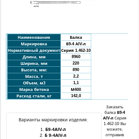
Наименование
Балка
Маркировка
Б9-
4 АIV
-л
Нормативный документ
Серия 1.462-10
8960
Длина, мм
220
Ширина, мм
890
Высота, мм:
2,2
Масса, т
1,1
Объем, м3
Марка бетона
М400
142,0
Расход стали, кг
Заказать
балка
Б9-
4
АIV
-л
Серия
Варианты маркировки изделия:
1.462-10 Вы
1.
Б9-4
АIV
-л
можете,
отправив
2.
Б
9
-4
АIV
-л