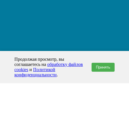
Продолжая просмотр, вы
соглашаетесь на
обработку файлов
Принять
cookies
и
Политикой
конфиденциальности
.
+7(800)444-79-35
звонок по России бесплатный
+7 (812) 565-17-28
ООО "ЖБИ и Архитектура" © 2008-2026
199178, Россия, Санкт-Петербург, наб. реки Смоленки, д. 14 литер а офис
336;
Представительство в Казахстане: г.Атырау,
пр. Сатпаева, 19 блок А,
Бизнес-центр "Atyrau Plaza"
info@prom-gbi.ru
www.prom-gbi.ru