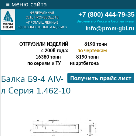
≡
меню сайта
+7 (800) 444-79-35
Звонок по России бесплатный
info@prom-gbi.ru
ОТГРУЗИЛИ ИЗДЕЛИЙ
16382
тонн
с 2008 года:
по чертежам
32764
тонн
16382
тонн
по сериям и ТУ
из артбетона
Балка Б9-4 АIV-
Получить прайс лист
л Серия 1.462-10