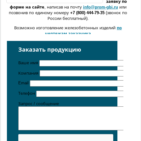
заявку по
форме
на сайте
, написав на почту
info@prom-gbi.ru
или
позвонив по единому номеру
+7 (800) 444-79-35
(звонок по
России бесплатный).
Возможно изготовление железобетонных изделий
по
чертежам заказчика
Поставка осуществляется с производственных площадок,
расположенных в
Санкт-Петербурге
,
Москве
,
Казани
,
Заказать продукцию
Хабаровске
,
Новосибирске
,
Ростове-на-Дону
,
Екатеринбурге
,
Симферополе
.
Ваше имя
Компания
Email
Телефон
Запрос / сообщение