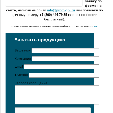
заявку по
форме
на
сайте
, написав на почту
info@prom-gbi.ru
или позвонив по
единому номеру
+7 (800) 444-79-35
(звонок по России
бесплатный).
Возможно изготовление железобетонных изделий
по
чертежам заказчика
Поставка осуществляется с производственных площадок,
Заказать продукцию
расположенных в
Санкт-Петербурге
,
Москве
,
Казани
,
Хабаровске
,
Новосибирске
,
Ростове-на-Дону
,
Ваше имя
Екатеринбурге
,
Симферополе
.
Компания
Email
Телефон
Запрос / сообщение