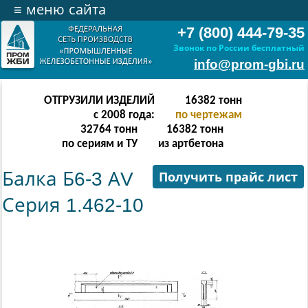
≡
меню сайта
+7 (800) 444-79-35
Звонок по России бесплатный
info@prom-gbi.ru
ОТГРУЗИЛИ ИЗДЕЛИЙ
32766
тонн
с 2008 года:
по чертежам
65532
тонн
32766
тонн
по сериям и ТУ
из артбетона
Балка Б6-3 АV
Получить прайс лист
Серия 1.462-10