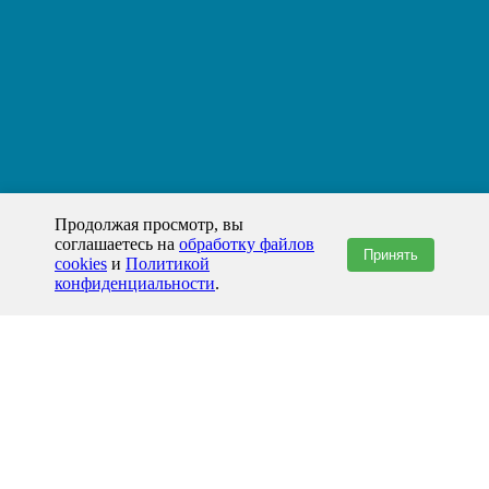
Продолжая просмотр, вы
соглашаетесь на
обработку файлов
Принять
cookies
и
Политикой
конфиденциальности
.
+7(800)444-79-35
звонок по России бесплатный
+7 (812) 565-17-28
ООО "ЖБИ и Архитектура" © 2008-2026
199178, Россия, Санкт-Петербург, наб. реки Смоленки, д. 14 литер а офис
336;
Представительство в Казахстане: г.Атырау,
пр. Сатпаева, 19 блок А,
Бизнес-центр "Atyrau Plaza"
info@prom-gbi.ru
www.prom-gbi.ru