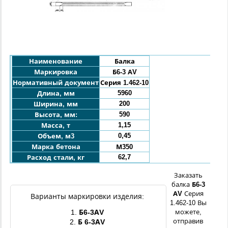
Наименование
Балка
Маркировка
Б6-
3 АV
Нормативный документ
Серия 1.462-10
5960
Длина, мм
200
Ширина, мм
590
Высота, мм:
1,15
Масса, т
0,45
Объем, м3
Марка бетона
М350
62,7
Расход стали, кг
Заказать
балка
Б6-
3
АV
Серия
Варианты маркировки изделия:
1.462-10 Вы
1.
Б6-3
АV
можете,
отправив
2.
Б 6-3
АV